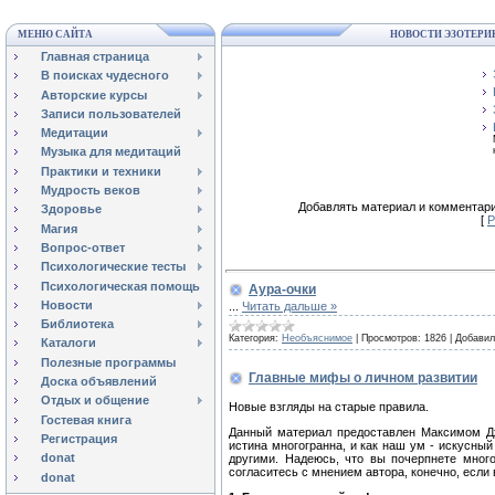
МЕНЮ САЙТА
НОВОСТИ ЭЗОТЕРИ
Главная страница
В поисках чудесного
Авторские курсы
Записи пользователей
Медитации
Музыка для медитаций
Практики и техники
Мудрость веков
Добавлять материал и комментари
Здоровье
[
Р
Магия
Вопрос-ответ
Психологические тесты
Психологическая помощь
Аура-очки
Новости
...
Читать дальше »
Библиотека
Категория:
Необъяснимое
|
Просмотров:
1826
|
Добавил
Каталоги
Полезные программы
Главные мифы о личном развитии
Доска объявлений
Отдых и общение
Новые взгляды на старые правила.
Гостевая книга
Данный материал предоставлен Максимом Дж
Регистрация
истина многогранна, и как наш ум - искусный
donat
другими. Надеюсь, что вы почерпнете мног
согласитесь с мнением автора, конечно, если 
donat