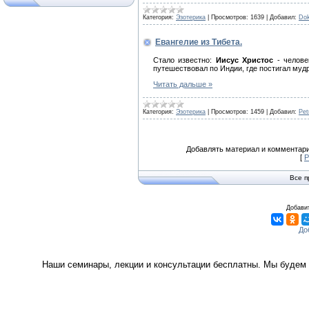
Категория:
Эзотерика
|
Просмотров:
1639
|
Добавил:
Dok
Евангелие из Тибета.
Стало известно:
Иисус Христос
- челове
путешествовал по Индии, где постигал мудр
Читать дальше »
Категория:
Эзотерика
|
Просмотров:
1459
|
Добавил:
Pet
Добавлять материал и комментари
[
Р
Все п
Добавит
Наши семинары, лекции и консультации бесплатны. Мы будем 