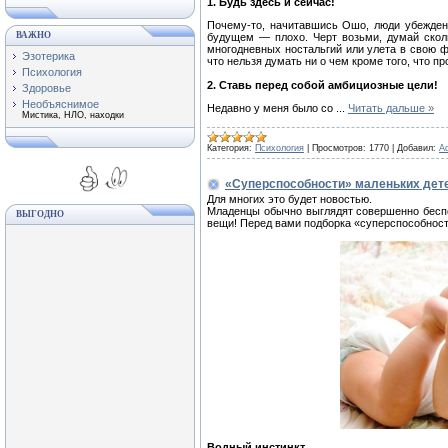
1. Будь здесь и сейчас!
Почему-то, начитавшись Ошо, люди убежден
ВАЖНО
будущем — плохо. Черт возьми, думай скол
многодневных ностальгий или улета в свою ф
Эзотерика
что нельзя думать ни о чем кроме того, что пр
Психология
2. Ставь перед собой амбициозные цели!
Здоровье
Необъяснимое
Недавно у меня было со
...
Читать дальше »
Мистика, НЛО, находки
Категория:
Психология
|
Просмотров:
1770
|
Добавил:
A
«Cуперспособности» маленьких дет
Для многих это будет новостью.
Младенцы обычно выглядят совершенно бесп
ВЫГОДНО
вещи! Перед вами подборка «суперспособност
Водный инстинкт