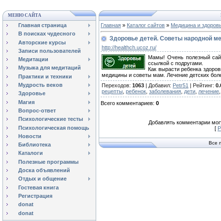
МЕНЮ САЙТА
Главная страница
Главная
»
Каталог сайтов
»
Медицина и здоров
В поисках чудесного
Здоровье детей. Советы народной м
Авторские курсы
http://healthch.ucoz.ru/
Записи пользователей
Мамы! Очень полезный сай
Медитации
ссылкой с подругами.
Музыка для медитаций
Как вырасти ребенка здоро
медицины и советы мам. Лечение детских бол
Практики и техники
Мудрость веков
Переходов
:
1063
|
Добавил
:
Petr51
|
Рейтинг
:
0.
рецепты
,
ребенок
,
заболевания
,
дети
,
лечение
Здоровье
Магия
Всего комментариев
:
0
Вопрос-ответ
Психологические тесты
Добавлять комментарии могу
Психологическая помощь
[
Р
Новости
Все 
Библиотека
Каталоги
Полезные программы
Доска объявлений
Отдых и общение
Гостевая книга
Регистрация
donat
donat