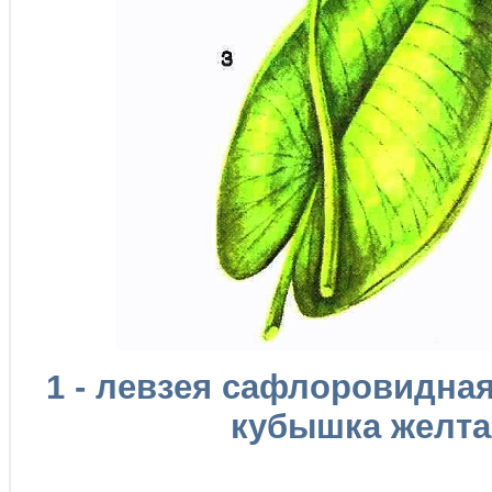
1 - левзея сафлоровидная;
кубышка желтая