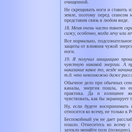
очищенной.
Не скрещивать ноги и ставить 
земле, поэтому перед сеансом 
представив связь в любом виде.
18. Меня очень часто тянет скре
сижу, особенно, когда лечу или л
Все нормально, подсознательное
защиты от влияния чужой энерги
ноги.
19. Я получил инициацию про
чувствую никакой энергии. А 
наказание какое то, везде начи
т.д. что невозможно даже рассл
Обычное дело при обычных сен
каналы, энергия пошла, но е
практика. Да и излишнее же
чувствовать, как бы экранирует т
Ну, если будете воспринимать 
относится ко всему, не только к Р
Беспокойный ум не дает расслаб
пошло. Отнеситесь ко всему с
затекло меняйте позу (позицию).