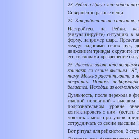
23. Рейки и Цигун это одно и т
Совершенно разные вещи.
24. Как работать на ситуацию, 
Настройтесь на Рейки, ка
(визуализируйте) ситуацию в 
форму, например шара. Представ
между ладонями своих рук, д
движением трижды окружите эт
его со словами «разрешение ситу
25. Рассказывают, что во время
контакт со своим высшим "Я",
тему. Можно рассчитывать и на о
получишь. Потом: информаци
делается.
Исходим из возможнос
Дуальность, после перехода в фи
главной половиной - высшим 
подсознательном уровне зн
контактировать с ним
(кстати с
маятник... много ритуалов прид
сотрудничать со своим высшим "
Вот ритуал для рейкистов
2 ступ