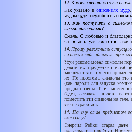
12. Как конкретно может исполь
Как указано в
описаниях мудр
мудры будет неудобно выполнять.
13. Как поступить с символом
сильно обветшала?
Сжечь. С любовью и благодарно
Он оставил уже свой отпечаток
в
14. Прошу разъяснить ситуацию
на тело в виде одного из трех си
Усуи рекомендовал символы пере
делать их предметами всеобще
заключается в том, что примене
их. По простому, символы это
(как пароли для запуска компь
предназначены. Т. е. нанесенны
будут, оставаясь просто иер
поместить эти символы на теле, 
это не сработает.
14. Почему став предметом в
свою силу?
Энергия Рейки старая даже 
пользовались и до Усуи. И возм