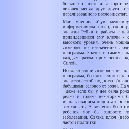
больных с постели за короткое
человек меняя друг друга то
парализованного после инсульта 
Мое мнение. Усуи медитир
информативном поле), сконст
энергии Рейки и работы с ней
привидевшиеся ему ключи - с
высокого уровня, очень мощна
символы по назначению люд
программа. Значит и самим сим
каждым разом применения над
Силой.
Использование символов не по 
программа, бессмысленно и к 
энергетической подпитки (прав
бабушками заговор от рожи. На ч
(даже если бы у нее была рожа
редко и только некоторыми б
использованием подпитать энерг
это сделать. А вот если бы это
ребенок мог бы запросто ле
заболевания. Связка ключ (наб
частой подпитки.