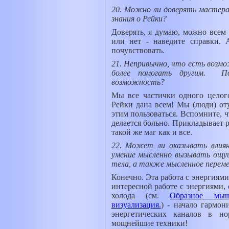
20. Можно ли доверять мастера
знания о Рейки?
Доверять, я думаю, можно всем 
или нет - наведите справки.
почувствовать.
21. Непривычно, что есть возмо
более помогать другим. П
возможность?
Мы все частички одного целого
Рейки дана всем! Мы (люди) оту
этим пользоваться. Вспомните, ч
делается больно. Прикладывает 
такой же маг как и все.
22. Может ли оказывать влиян
умение мысленно вызывать ощущ
тела, а также мысленное перем
Конечно. Эта работа с энергиями
интересной работе с энергиями, 
холода (см.
Образное мыш
визуализация.
) - начало гармон
энергетических каналов в н
мощнейшие техники!