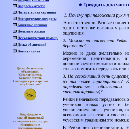
●
Тридцать два част
Вопросы - ответы
Литературная страница
1. Почему при наложении рук я
Эзотерические анекдоты
Это естественно. Разные пациен
Книжные новинки
одних и тех же органов у разн
Полезные ссылки
ощущения.
Психологическая помощь
2. Можно ли применять Рейки 
Доска объявлений
беременна?
Новости сайта
Можно и даже желательно ис
беременной целительнице, 
дооцениваем возможности плода,
только помогать передавать или
Доска бесплатных
объявлений.
Каталог
сайтов.
3. На сегодняшний день существ
Каталог
статей.
из них более традиционны? К
Свободная регистрация
и публикация!
определённых заболевания
специализированы)?
Рейки изначально передавалось 
учеников только устно и бе
увеличением числа учеников, п
всевозможные ветви и своевол
Наш форум –
самый полезный
усуевским традициям это немецка
эзотерический форум.
Интересно и
В Рейки нет специализации. Э
познавательно.