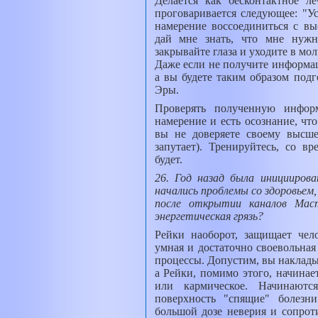
Делается как бесконтактное л
проговаривается следующее: "У
намерение воссоединиться с вы
дай мне знать, что мне нужн
закрывайте глаза и уходите в мол
Даже если не получите информаци
а вы будете таким образом под
Эры.
Проверять полученную инфор
намерение и есть осознание, что
вы не доверяете своему высш
запутает). Тренируйтесь, со 
будет.
26. Год назад была инициирова
начались проблемы со здоровьем
после открытии каналов Маст
энергетическая грязь?
Рейки наоборот, защищает чело
умная и достаточно своевольная
процессы. Допустим, вы наклады
а Рейки, помимо этого, начинае
или кармическое. Начинают
поверхность "спящие" болезн
большой дозе неверия и сопрот