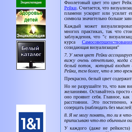
Фиолетовый цвет это цвет Рейк
Рейки
. Считается, что визуализ
пламени ускорит или усилит ег
символа значительно больше зави
Каждый может визуализироват
многих практиках, так что стои
заблуждения, что "с визуализа
курса
Самосовершенствовани
созидающая визуализация"
7. У меня цвет Рейки ассоциируе
вижу очень отчетливо, когда с
белый поток, который входит 
Рейки, тем более, что в это врем
Прекрасно, белый цвет содержит 
Но не разрушайте то, что вам в
желаниями. Оставайтесь просто 
оно проявит себя. Главное, как
расстоянии. Это постепенно,
созерцать (наблюдать без мыслей
8. Я не могу понять, то ли я чт
приписываю что-то обычным о
У каждого (даже не рейкиста)