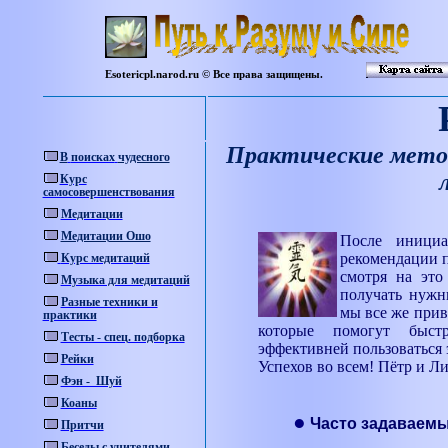
Esotericpl.narod.ru ©
Все
права
защищены
.
Практические метод
В
поисках
чудесного
Курс
самосовершенствования
Медитации
Медитации Ошо
После иници
рекомендации 
Курс медитаций
смотря на это
Музыка для медитаций
получать нуж
Разные техники и
мы все же прив
практики
которые помогут быст
Тесты - спец. подборка
эффективней пользоваться 
Рейки
Успехов во всем! Пётр и Л
Фэн - Шуй
Коаны
●
Часто задаваемы
Притчи
Беседы с учителями