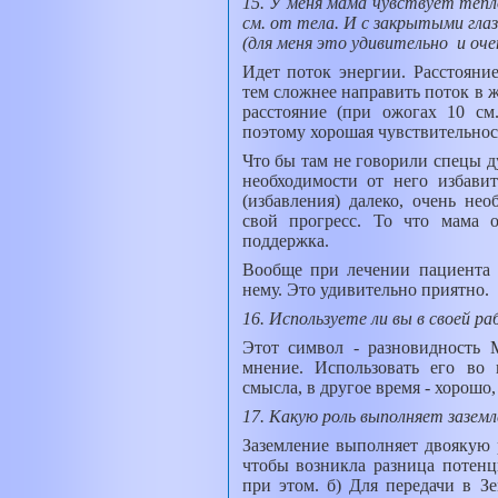
15. У меня мама чувствует тепло
см. от тела. И с закрытыми гла
(для меня это удивительно
и оче
Идет поток энергии. Расстояние
тем сложнее направить поток в ж
расстояние (при ожогах 10 с
поэтому хорошая чувствительнос
Что бы там не говорили спецы ду
необходимости от него избавит
(избавления) далеко, очень не
свой прогресс. То что мама 
поддержка.
Вообще при лечении пациента 
нему. Это удивительно приятно.
16. Используете ли вы в своей р
Этот символ - разновидность 
мнение. Использовать его во
смысла, в другое время - хорошо
17. Какую роль выполняет зазем
Заземление выполняет двоякую р
чтобы возникла разница потенц
при этом. б) Для передачи в З