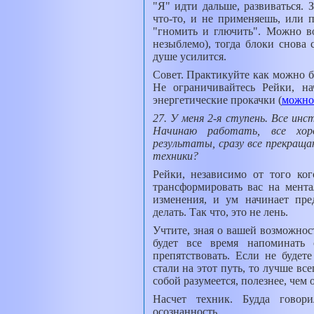
"Я" идти дальше, развиваться. 
что-то, и не применяешь, или 
"гномить и глючить". Можно во
незыблемо), тогда блоки снова с
душе усилится.
Совет. Практикуйте как можно б
Не ограничивайтесь Рейки, на
энергетические прокачки (
можно
27. У меня 2-я ступень. Все ин
Начинаю работать, все хо
результаты, сразу все прекращ
техники?
Рейки, независимо от того ког
трансформировать вас на мент
изменения, и ум начинает пре
делать. Так что, это не лень.
Учтите, зная о вашей возможнос
будет все время напоминать 
препятствовать. Если не будете
стали на этот путь, то лучше вс
собой разумеется, полезнее, чем 
Насчет техник. Будда говори
осознанность.