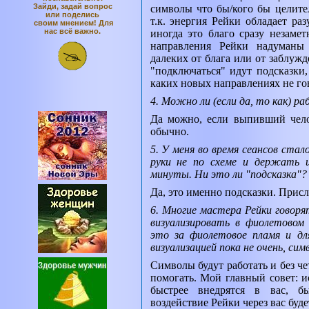
Зайди, задай вопрос
символы что бы/кого бы целите
или поделись
т.к. энергия Рейки обладает раз
своим мнением! Для
нас всё важно.
иногда это благо сразу незамет
направления Рейки надуманы
далеких от блага или от заблуж
"подключаться" идут подсказки
каких новых направлениях не го
4. Можно ли (если да, то как) 
Да можно, если выпивший чело
обычно.
5.
У меня во время сеансов стал
руки не по схеме и держать 
минуты. Ни это ли "подсказка"?
Да, это именно подсказки. Присл
6. Многие мастера Рейки говор
визуализировать в фиолетовом
это за фиолетовое пламя и дл
визуализацией пока не очень, си
Символы будут работать и без че
помогать. Мой главный совет: 
быстрее внедрятся в вас, б
воздействие Рейки через вас буде