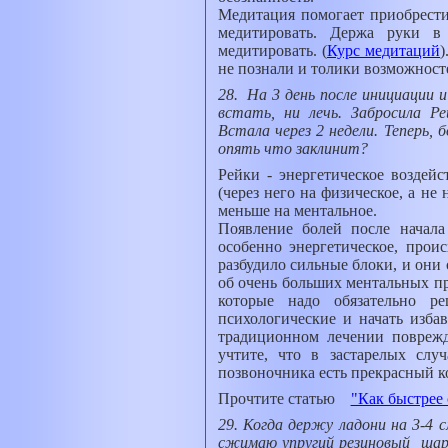
Медитация помогает приобрести
медитировать. Держа руки в
медитировать.
(
Курс медитаций
)
не познали и толики возможност
28. На 3 день после инициации и
встать, ни лечь. Забросила Ре
Встала через 2 недели. Теперь, 
опять что заклинит?
Рейки - энергетическое воздей
(через него на физическое, а не
меньше на ментальное.
Появление болей после начала
особенно энергетическое, проис
разбудило сильные блоки, и они 
об очень больших ментальных пр
которые надо обязательно ре
психологические и начать избав
традиционном лечении поврежд
учтите, что в застарелых слу
позвоночника есть прекрасный 
Прочтите статью
"Как быстрее 
29. Когда держу ладони на 3-4 с
сжимаю упругий резиновый
шар