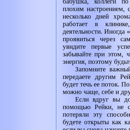
бабушка, коллеги п
плохим настроением, с
несколько дней хрома
работает в клиник
деятельности. Иногда 
проявиться через са
увидите первые усп
забывайте при этом, ч
энергия, поэтому будь
Запомните важны
передаете другим Ре
будет течь ее поток. П
можно чаще, себе и дру
Если вдруг вы до
помощью Рейки, не с
потеряли эту способ
будете открыты как ка
если вы снова начнете 