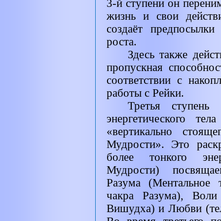
3-й ступени он перени
жизнь и свои действ
создаёт предпосылки
роста.
Здесь также дейст
пропускная способнос
соответствии с накоп
работы с Рейки.
Третья ступень
энергетического те
«вертикально стояще
Мудрости». Это раск
более тонкого эне
Мудрости) посвящае
Разума (Ментальное 
чакра Разума), Воли
Вишудха) и Любви (тел