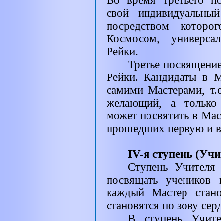
Во время третьего п
свой индивидуальны
посредством котор
Космосом, универса
Рейки.
Третье посвящение
Рейки. Кандидаты в М
самими Мастерами, т.
желающий, а только
может посвятить в Мас
прошедших первую и в
IV-я ступень (Учи
Ступень Учителя
посвящать учеников 
каждый Мастер стано
становятся по зову сер
В ступень Учит