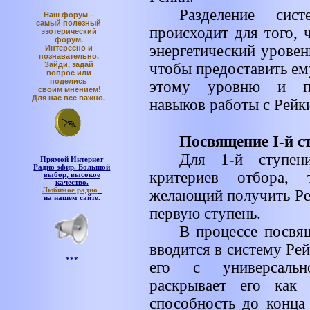
Разделение си
Наш форум –
самый полезный
происходит для того, 
эзотерический
форум.
энергетический уровен
Интересно и
познавательно.
Зайди, задай
чтобы предоставить ем
вопрос или
поделись
этому уровню и пр
своим мнением!
Для нас всё важно.
навыков работы с Рейк
Посвящение I-й с
Для 1-й ступен
Прямой Интернет
Радио эфир. Большой
критериев отбора,
выбор, высокое
качество.
Любимое радио
желающий получить Ре
на нашем сайте
.
первую ступень.
В процессе посвя
вводится в систему Ре
***
его с универсальн
раскрывает его как 
способность до конца