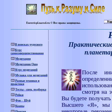
Esotericpl.narod.ru © Все права защищены.
Практические
В
поисках
чудесного
Курс
планетар
самосовершенствования
Медитации
Медитации Ошо
Курс медитаций
После ин
Музыка для медитаций
определе
Разные техники и
практики
использов
Тесты - спец. подборка
смотря на э
Рейки
Вы будете получать
Фэн - Шуй
Высшего
«
Я
»
, мы
Коаны
некоторые рекомен
Притчи