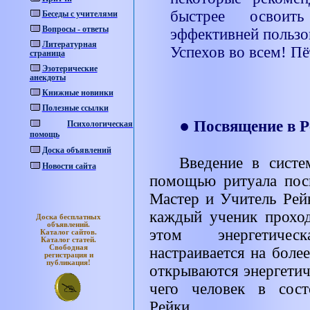
быстрее освоит
Беседы с учителями
Вопросы - ответы
эффективней пользов
Литературная
Успехов во всем! П
страница
Эзотерические
анекдоты
Книжные новинки
Полезные ссылки
●
Посвящение в Р
Психологическая
помощь
Доска объявлений
Введение в систе
Новости сайта
помощью ритуала пос
Мастер и Учитель Рей
каждый ученик проход
Доска бесплатных
объявлений.
этом энергетичес
Каталог
сайтов.
Каталог
статей.
Свободная
настраивается на боле
регистрация и
публикация!
открываются энергетич
чего человек в сост
Рейки.