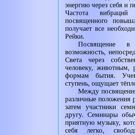
энергию через себя и п
Частота вибраций 
посвященного повыша
получает все необход
Рейки.
Посвящение в
возможность, непосред
Света через собств
человеку, животным,
формам бытия. Уче
ступень, ощущает тёпл
Между посвящения
различные положения р
затем участники сем
другу. Семинары обы
приятную музыку, кото
себя легко, свобод