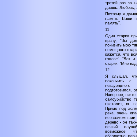
третий раз за 
даешь. Любовь, 
Поэтому я думаю
память. Ваши п
память”.
11
Один старик пр
врачу, “Вы дол
понизить мою тяг
немощного стари
кажется, что вс
голове”. “Вот и
старик. “Мне над
12
Я слышал, чт
покончить с 
незаурядног
подготовился, о
Наверное, никто
самоубийство т
пистолет, он п
Прямо под холм
река, очень опа
всевозможными
дерево - он так
всякий случ
возможное, ч
абсолютно верн