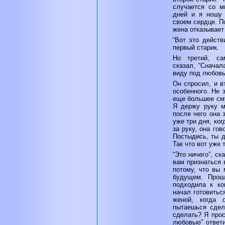
случается со м
дней и я ношу 
своем сердце. П
жена отказывает
“Вот это действ
первый старик.
Но третий, с
сказал, “Сначал
виду под любовь
Он спросил, и в
особенного. Не 
еще большее сму
Я держу руку м
после чего она 
уже три дня, ког
за руку, она гов
Постыдись, ты д
Так что вот уже 
“Это ничего”, ск
вам признаться 
потому, что вы
будущем. Прош
подходила к ко
начал готовитьс
женой, когда 
пытаешься сдел
сделать? Я прос
любовью” ответи