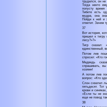
трудился, он не
Тогда некто ем
попусту время
Тибете есть од
мудра, она зна
Пойди к ней и 
ответит. Зачем 
37
Вот история, ко
пришел к тигру 
лесу?»?»
Тигр сказал: 
единственный, в
Потом лев пош
спросил: «Кто г
Медведь сказ
спрашивать, вы
хозяин!
А потом лев по
вопрос: «Кто зде
Слон схватил ль
пятьдесят. Тот 
крови и синяках
«Если ты не зна
еще не повод так
38