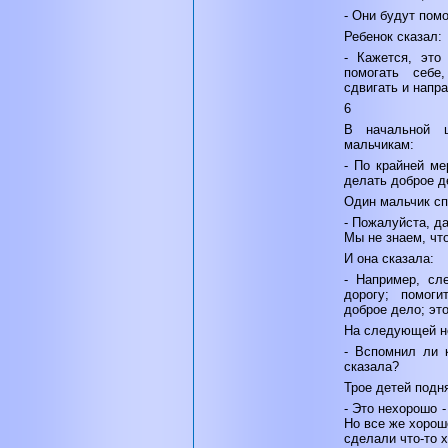
- Они будут помо
Ребенок сказал:
- Кажется, это
помогать себе
сдвигать и напр
6
В начальной ш
мальчикам:
- По крайней м
делать доброе д
Один мальчик сп
- Пожалуйста, д
Мы не знаем, что
И она сказала:
- Например, сл
дорогу; помоги
доброе дело; эт
На следующей н
- Вспомнил ли к
сказала?
Трое детей подня
- Это нехорошо -
Но все же хорош
сделали что-то 