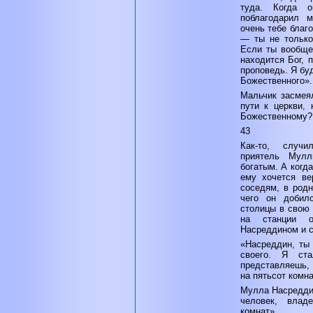
туда. Когда 
поблагодарил 
очень тебе благо
— ты не только
Если ты вообще
находится Бог, 
проповедь. Я бу
Божественного».
Мальчик засмея
пути к церкви,
Божественному? 
43
Как-то, случ
приятель Мул
богатым. А когд
ему хочется ве
соседям, в родн
чего он добилс
столицы в свою
на станции 
Насреддином и с
«Насреддин, ты
своего. Я ст
представляешь,
на пятьсот комна
Мулла Насреддин
человек, вла
комнат».