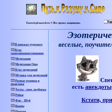
Esotericpl.narod.ru ©
Все
права
защищены
.
Эзотериче
веселые, поучите
В
поисках
чудесного
Курс
самосовершенствования
Медитации
Медитации Ошо
Курс медитаций
Музыка для медитаций
Спе
Разные техники и
практики
есть
анекдоты
Тесты - спец. подборка
Рейки
Кстати, пр
Фэн - Шуй
Коаны
Притчи