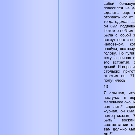
собой большу
повесился на д
сделать еще 
оторвать ног от
тогда сделал вс
он был подвеше
Потом он облил 
была с собой з
вокруг него заг
человеком, ко
наобум, поэтом
голову. Но пуля
реку, а речная 
его встретил, 
домой. Я спроси
стольких приго
ответил он. “Я
получилось!
13
Я слышал, что
постучал в во
маленькое окошк
вам лет?” спро
журнал, он был
немец сказал, “
быть!” воск
соответствии 
вам должно быт
лет!”