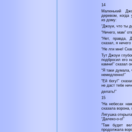
14
Маленький Дж
деревом, когда 
из дому:
“Джоуи, что ты 
“Ничего, мам” от
“Нет, правда, 
сказал, я ничего
“Не лги мне! Ска
Тут Джоуи глубо
подбросил его н
камни!” сказал о
“Я таки думала,
немедленно!”
“Ей богу!” сказ
не даст тебе нич
делать!”
15
“На небесах нам
сказала ворона, 
Лягушка открыла
“Далеко-о-о!”
“Там будет вел
продолжала воро