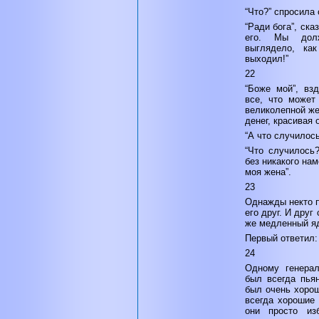
“Что?” спросила 
“Ради бога”, ска
его. Мы дол
выглядело, ка
выходил!”
22
“Боже мой”, вз
все, что может
великолепной же
денег, красивая 
“А что случилос
“Что случилось?
без никакого на
моя жена”.
23
Однажды некто п
его друг. И друг
же медленный я
Первый ответил:
24
Одному генерал
был всегда пьян
был очень хоро
всегда хорошие
они просто изб