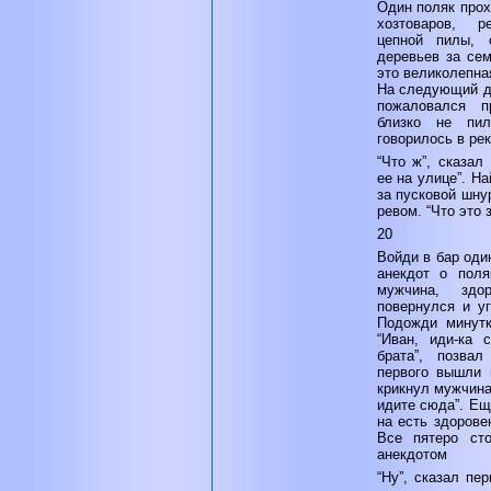
Один поляк прох
хозтоваров, р
цепной пилы, 
деревьев за сем
это великолепна
На следующий де
пожаловался п
близко не пил
говорилось в ре
“Что ж”, сказал
ее на улице”. Н
за пусковой шну
ревом. “Что это 
20
Войди в бар оди
анекдот о пол
мужчина, здо
повернулся и у
Подожди минутк
“Иван, иди-ка 
брата”, позва
первого вышли 
крикнул мужчина
идите сюда”. Ещ
на есть здорове
Все пятеро сто
анекдотом
“Ну”, сказал пе