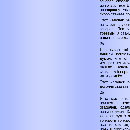
генерал сказал
ценю вас, все В
понапрасну. Есл
скоро станете п
Этот человек ра
не стоит выделк
генерал. Так 
трезвым, я стан
я пьян, я всегда
25
Я слыхал об 
лечили, психоа
думал, что он
четырех лет леч
решил: «Теперь 
сказал: «Теперь
идти домой».
Этот человек в
должны сказать:
26
Я слыхал, что
пришел к псих
озадачен, сдел
невыносимым. Ка
же сон, будто 
толкаю и толкаю
все толкаю ее,
ночь я просыпаю