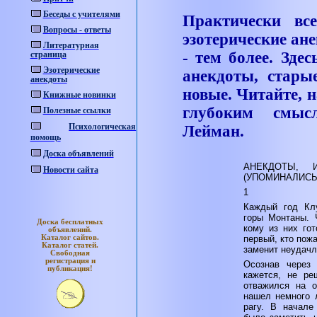
Беседы с учителями
Практически вс
Вопросы - ответы
эзотерические ан
Литературная
- тем более. Зде
страница
Эзотерические
анекдоты, стары
анекдоты
новые. Читайте, 
Книжные новинки
глубоким смы
Полезные ссылки
Психологическая
Лейман.
помощь
Доска объявлений
АНЕКДОТЫ, 
Новости сайта
(УПОМИНАЛИСЬ
1
Каждый год Кл
горы Монтаны. 
Доска бесплатных
кому из них гот
объявлений.
Каталог
сайтов.
первый, кто пож
Каталог
статей.
заменит неудачл
Свободная
регистрация и
Осознав через 
публикация!
кажется, не ре
отважился на о
нашел немного 
рагу. В начале