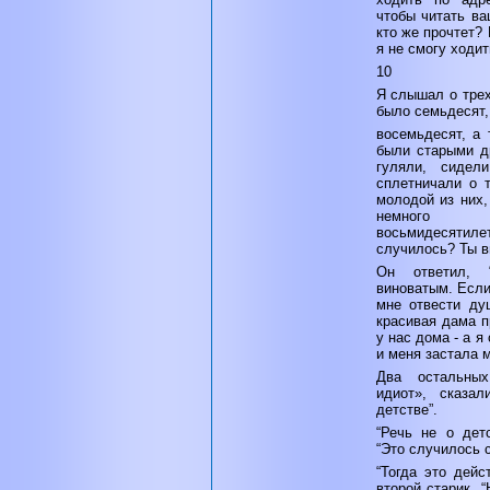
чтобы читать ва
кто же прочтет? 
я не смогу ходит
10
Я слышал о трех
было семьдесят,
восемьдесят, а 
были старыми д
гуляли, сиде
сплетничали о 
молодой из них,
немного п
восьмидесятил
случилось? Ты в
Он ответил, 
виноватым. Если
мне отвести душ
красивая дама п
у нас дома - а 
и меня застала м
Два остальны
идиот», сказа
детстве”.
“Речь не о детс
“Это случилось с
“Тогда это дейс
второй старик. 