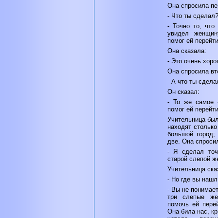
Она спросила пе
- Что ты сделал
- Точно то, что
увидел женщин
помог ей перейти
Она сказала:
- Это очень хоро
Она спросила вт
- А что ты сдела
Он сказал:
- То же самое 
помог ей перейти
Учительница был
находят стольк
большой город;
две. Она спросил
- Я сделал точ
старой слепой ж
Учительница ска
- Но где вы наш
- Вы не понимает
три слепые ж
помочь ей перей
Она била нас, кр