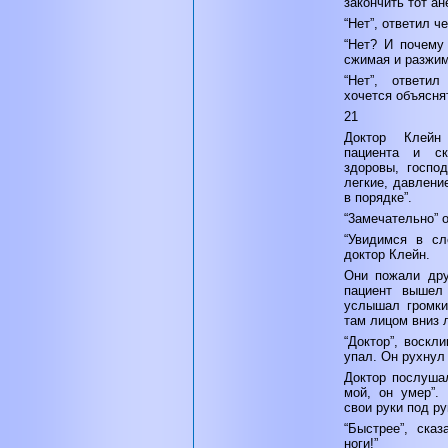
закончить тот ан
“Нет”, ответил ч
“Нет? И почему
сжимая и разжима
“Нет”, ответи
хочется объяснят
21
Доктор Клейн
пациента и с
здоровы, госпо
легкие, давлени
в порядке”.
“3амечательно” 
“Увидимся в сл
доктор Клейн.
Они пожали дру
пациент вышел 
услышал громки
там лицом вниз 
“Доктор”, воскл
упал. Он рухнул 
Доктор послушал
мой, он умер”.
свои руки под ру
“Быстрее”, сказ
ноги!”