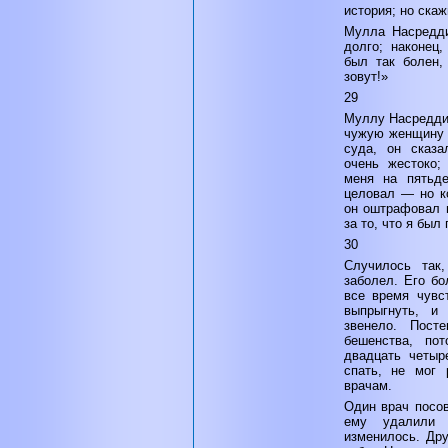
история; но скаж
Мулла Насредди
долго; наконец,
был так болен, 
зовут!»
29
Муллу Насреддин
чужую женщину 
суда, он сказа
очень жестоко;
меня на пятьде
целовал — но к
он оштрафовал 
за то, что я был 
30
Случилось так
заболел. Его бо
все время чувст
выпрыгнуть, и
звенело. Пост
бешенства, по
двадцать четыр
спать, не мог 
врачам.
Один врач посов
ему удалили 
изменилось. Дру