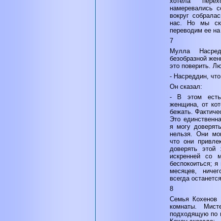
хотела пере
намеревались с
вокруг собрала
нас. Но мы ск
переводим ее на
7
Мулла Насре
безобразной жен
это поверить. Л
- Насреддин, что
Он сказал:
- В этом есть
женщина, от ко
бежать. Фактиче
Это единственна
я могу доверят
нельзя. Они мо
что они привле
доверять этой 
искренней со 
беспокоиться; я
месяцев, ниче
всегда останется
8
Семья Кохенов 
комнаты. Мист
подходящую по в