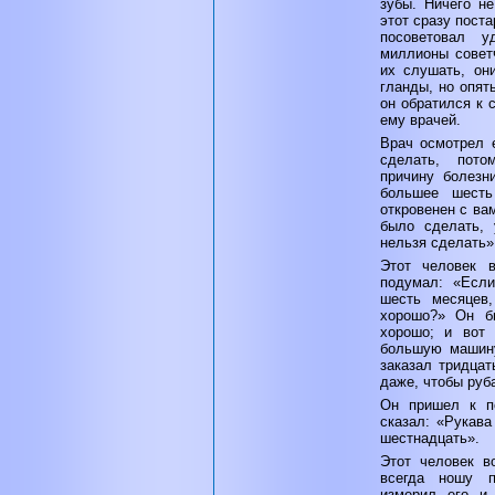
зубы. Ничего не
этот сразу поста
посоветовал 
миллионы советч
их слушать, он
гланды, но опят
он обратился к 
ему врачей.
Врач осмотрел е
сделать, пот
причину болезн
большее шест
откровенен с ва
было сделать, 
нельзя сделать»
Этот человек 
подумал: «Если
шесть месяцев
хорошо?» Он б
хорошо; и вот
большую машину
заказал тридцат
даже, чтобы руб
Он пришел к по
сказал: «Рукав
шестнадцать».
Этот человек во
всегда ношу п
измерил его и 