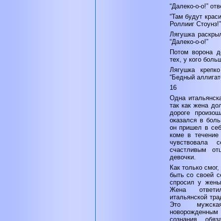
“Далеко-о-о!” от
“Там будут крас
Роллииг Стоунз!”
Лягушка раскры
“Далеко-о-о!”
Потом ворона д
тех, у кого больш
Лягушка крепк
“Бедный аллигато
16
Одна итальянск
так как жена до
дороге произо
оказался в боль
он пришел в себ
коме в течение
чувствовала
счастливым от
девочки.
Как только смог
быть со своей с
спросил у жены
Жена ответи
итальянской тра
Это мужска
новорожденным 
сознания, обя