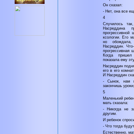
Он сказал:
- Нет, она все е
4
Случилось та
Насреддина 
прогрессивной 
ксологии. Его м
но обождала
Насреддин. Что
прогрессивная 
Когда пришел
показала ему эту
Насреддин подня
его в его комна
И Насреддин ска
- Сынок, нам н
закончишь уроки,
5
Маленький ребен
мать сказала:
- Никогда не з
другим.
И ребенок спрос
- Что тогда буду
Естественно, ма