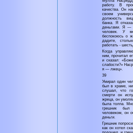
Мулла Насредд
работу. В пр
качества. Он на
своем универ
должность вице
банка. Я отказа
деньгами. Я — 
человек. У м
беспокоюсь о ж
дадите, стол
работать - шест
Когда управля
ним, прочитал е
и сказал: «Боже
слабости?» Наср
я — лжец».
39
Умирал один чел
был в храме, ни
слушал, что г
смерти он испу
жреца, он умоля
была толпа. Мно
грешник был 
человеком, он о
деньги.
Грешник попроси
как он хотел ск
подошел, и греш