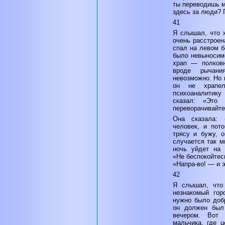
ты переводишь 
здесь за люди? 
41
Я слышал, что 
очень расстроен
спал на левом б
было невыносимо
храп — полковн
вроде рычан
невозможно. Но 
он не храпе
психоаналитик
сказал: «Это 
переворачивайте 
Она сказала:
человек, и пот
трясу и бужу, о
случается так м
ночь уйдет на 
«Не беспокойтес
«Напра-во! — и 
42
Я слышал, что
незнакомый гор
нужно было добр
он должен был 
вечером. Вот
мальчика, где ц