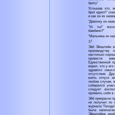
брату”.
Услышав это, м
брат идиот!” ска
и как он их назв
“Девочку он назв
“Ух ты!” вос
бамбино?”
“Мальчика он на
17
Эйб Эйнштейн в
производству 
настолько хорош
провести зи
Единственной п
верил, что у его
здравого смысл
отсутствие. Др
взять отпуск з
любом случае, в
собирался унас
следует воспо
проявить себя в 
Эйб прекрасно п
не получил по 
журнала “Гвозди”
была напечатан
Эйнштейна, изоб