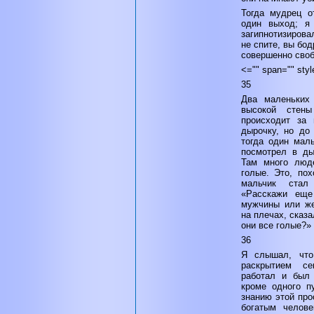
Тогда мудрец о
один выход; я
загипнотизирова
не спите, вы бо
совершенно своб
<="" span="" styl
35
Два маленьких
высокой стен
происходит за
дырочку, но до
тогда один маль
посмотрел в ды
Там много люде
голые. Это, пох
мальчик стал
«Расскажи ещ
мужчины или же
на плечах, сказа
они все голые?»
36
Я слышал, что
раскрытием с
работал и был 
кроме одного п
знанию этой про
богатым челов