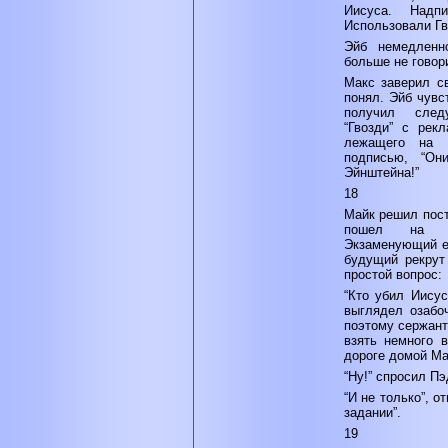
Иисуса. Надп
Использовали Гв
Эйб немедленно
больше не говори
Макс заверил св
понял. Эйб чувс
получил след
“Гвозди” с рек
лежащего на 
подписью, “Он
Эйнштейна!”
18
Майк решил пост
пошел на вс
Экзаменующий ег
будущий рекрут
простой вопрос:
“Кто убил Иисус
выглядел озабо
поэтому сержант
взять немного 
дороге домой Ма
“Ну!” спросил Пэ
“И не только”, о
задании”.
19