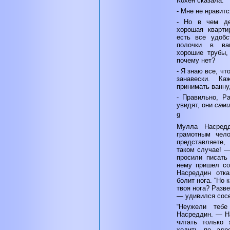
Кохен сказала:
- Мне не нравитс
- Но в чем де
хорошая кварти
есть все удобс
полочки в ва
хорошие трубы,
почему нет?
- Я знаю все, чт
занавески. К
принимать ванну
- Правильно, Р
увидят, они
сам
9
Мулла Насредд
грамотным чел
представляете,
таком случае! —
просили писать
нему пришел со
Насреддин отка
болит нога. “Но 
твоя нога? Разв
— удивился сос
“Неужели теб
Насреддин. — Н
читать только 
ходить по адр