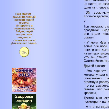
было заметить н
но никто не ска
один из членов 
- Эй, - воскликн
Наш форум –
лосиное дерьмо,
самый полезный
эзотерический
2
форум.
Интересно и
Три хирурга, ст
познавательно.
празднике. Сид
Зайди, задай
они стали хвас
вопрос или
сказал:
поделись
своим мнением!
- У меня был п
Для нас всё важно.
войне обе ноги.
ноги, и это был
из лучших миров
что он станет
Олимпийских игр
Другой сказал:
- Это еще что.
которая упала с
совершенно р
огромную работу
что вы думаете,
газетах, что он
красоты.
Третий был ск
посмотрели на не
- А что ты сдел