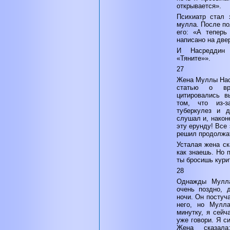
открывается».
Психиатр стал 
мулла. После по
его: «А теперь
написано на две
И Насреддин 
«Тяните»».
27
Жена Муллы Нас
статью о вр
цитировались в
том, что из-з
туберкулез и д
слушал и, након
эту ерунду! Все 
решил продолжат
Усталая жена ск
как знаешь. Но 
ты бросишь кури
28
Однажды Мулл
очень поздно, 
ночи. Он постуч
него, но Мулла
минутку, я сейч
уже говори. Я с
Жена сказала