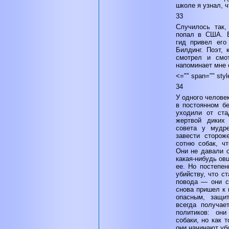
школе я узнал, ч
33
Случилось так,
попал в США. Е
гид привел его
Билдинг. Поэт, 
смотрел и смот
напоминает мне о
<="" span="" styl
34
У одного челове
в постоянном бе
уходили от ста
жертвой диких 
совета у мудре
завести сторож
сотню собак, ч
Они не давали о
какая-нибудь ов
ее. Но постепен
убийству, что с
повода — они с
снова пришел к 
опасным, защит
всегда получае
политиков: он
собаки, но как 
они начинают уби