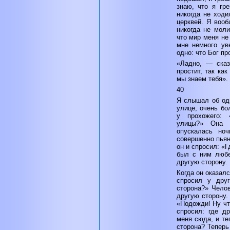
знаю, что я гр
никогда не ходи
церквей. Я вооб
никогда не моли
что мир меня не
мне немного ув
одно: что Бог пр
«Ладно, — сказ
простит, так как
мы знаем тебя».
40
Я слышал об од
улице, очень бо
у прохожего: 
улицы?» Она 
опускалась но
совершенно пьян
он и спросил: «
был с ним любе
другую сторону.
Когда он оказалс
спросил у друг
сторона?» Челов
другую сторону.
«Подожди! Ну чт
спросил: где д
меня сюда, и те
сторона? Теперь 