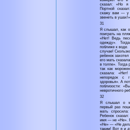
сказал: «Но я 
Портной сказал
скажу вам — у 
звенеть в ушах!»
31
Я слышал, как о
поиграть на пля
«Нет! Ведь пес
одежду». Тогд
поближе к воде. 
случае! Скользк
ребенок захотел 
его мать сказал
в толпе». Тогда
так как мороже
сказала: «Нет
непорядок с 
здоровья». А пот
поблизости: «Вы
невротичного ре
32
Я слышал о ма
первый раз пош
мать спросила
Ребенок сказал
имя — не «Не». 
«Не» — «Не дела
таким! Вот я и 