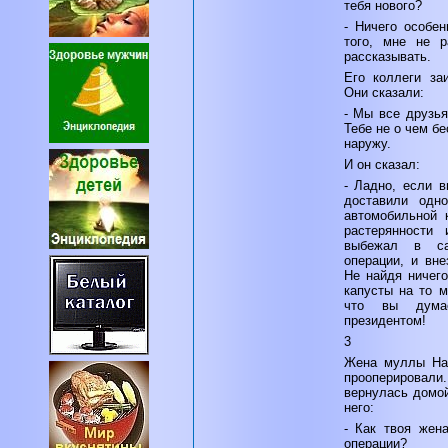
тебя нового?
- Ничего особен
того, мне не р
рассказывать.
Его коллеги за
Они сказали:
- Мы все друзья
Тебе не о чем бе
наружу.
И он сказал:
- Ладно, если 
доставили одно
автомобильной 
растерянности
выбежал в са
операции, и вне
Не найдя ничего
капусты на то м
что вы дума
президентом!
3
Жена муллы Нас
прооперировали
вернулась домой
него:
- Как твоя жен
операции?