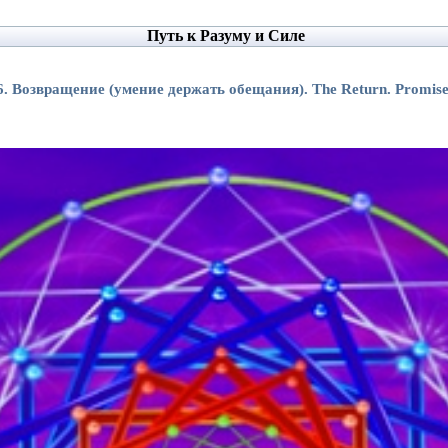
Путь к Разуму и Силе
6. Возвращение (умение держать обещания). The Return. Promise