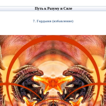
Путь к Разуму и Силе
7. Гордыня (избавление)