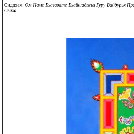
Сиддхам:
Ом Намо Бхагавате Бхайшаджья Гуру Вайдурья Пр
Сваха