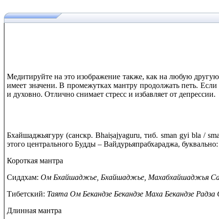
Медитируйте на это изображение также, как на любую другу
имеет значени. В промежутках мантру продолжать петь. Если
и духовно. Отлично снимает стресс и избавляет от депрессии.
Бхайшаджьягуру (санскр. Bhaiṣajyaguru, тиб. sman gyi bla / 
этого центрального Будды – Вайдурьяпрабхараджа, буквально:
Короткая мантра
Сиддхам:
Ом Бхайшаджье, Бхайшаджье, Махабхайшаджья Са
Тибетский:
Таята Ом Бекандзе Бекандзе Маха Бекандзе Радза
Длинная мантра