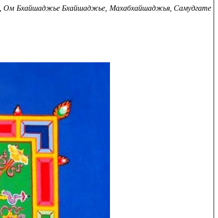
ха, Ом Бхайшаджье Бхайшаджье, Махабхайшаджья, Самудгате