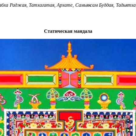
абха Раджая, Татхагатая, Архате, Самьяксам Буддая, Тадьят
Статическая мандала