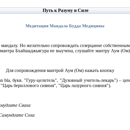
Путь к Разуму и Силе
Медитация Мандала Будда Медицины
ю мандалу. Но желательно сопровождать созерцание собственн
 мантра Бхайшаджьягура не выучена, слушайте мантру Аум (Ом)
Для сопровождения мантрой Аум (Ом) нажать кнопку
sman bla, букв. "Гуру-целитель", "Духовный учитель-лекарь") 
 "Царь бериллового сияния", "Царь лазурного сияния").
мудгате Сваха
 Самундгате Соха