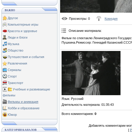
ВАЖНО
Другое
Просмотры
: 0
Комедия
Компьютерные игры
Описание материала
:
Красота и здоровье
Люди и блоги
Фильм по спектаклю Ленинградского Государс
Пушкина.Режиссер: Геннадий Казанский.СССР. 
Музыка
Общество
Путешествия и события
Развлечения
Сериалы
Спорт
Транспорт
Учебные и развивающие
фильмы
Язык
: Русский
Фильмы и анимация
Длительность материала
: 01:35:43
Хобби и образование
Всего комментариев
:
0
Юмор
Добавлять комментарии могу
[
Р
КАТЕГОРИИ КАНАЛОВ