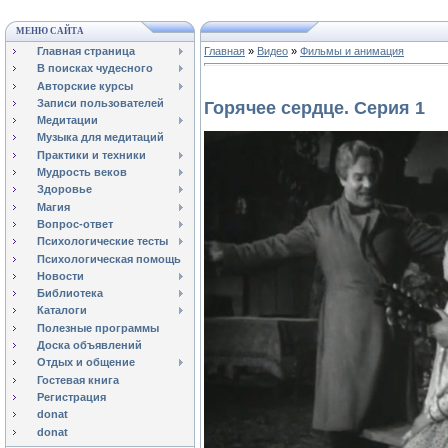
МЕНЮ САЙТА
Главная страница
Главная
»
Видео
»
Фильмы и анимация
В поисках чудесного
Авторские курсы
Записи пользователей
Горячее сердце. Серия 1
Медитации
Музыка для медитаций
Практики и техники
Мудрость веков
Здоровье
Магия
Вопрос-ответ
Психологические тесты
Психологическая помощь
Новости
Библиотека
Каталоги
Полезные программы
Доска объявлений
Отдых и общение
Гостевая книга
Регистрация
donat
donat