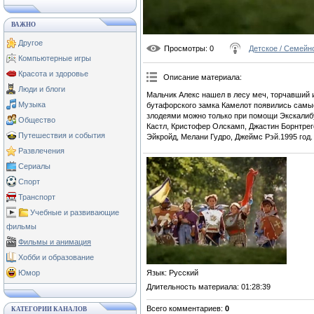
ВАЖНО
Другое
Просмотры
: 0
Детское / Семейн
Компьютерные игры
Красота и здоровье
Описание материала
:
Люди и блоги
Мальчик Алекс нашел в лесу меч, торчавший и
Музыка
бутафорского замка Камелот появились самые
злодеями можно только при помощи Экскалибу
Общество
Кастл, Кристофер Олскамп, Джастин Борнтрег
Путешествия и события
Эйкройд, Мелани Гудро, Джеймс Рэй.1995 год.
Развлечения
Сериалы
Спорт
Транспорт
Учебные и развивающие
фильмы
Фильмы и анимация
Хобби и образование
Язык
: Русский
Юмор
Длительность материала
: 01:28:39
Всего комментариев
:
0
КАТЕГОРИИ КАНАЛОВ