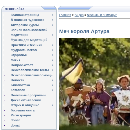
МЕНЮ САЙТА
Главная страница
Главная
»
Видео
»
Фильмы и анимация
В поисках чудесного
Авторские курсы
Записи пользователей
Меч короля Артура
Медитации
Музыка для медитаций
Практики и техники
Мудрость веков
Здоровье
Магия
Вопрос-ответ
Психологические тесты
Психологическая помощь
Новости
Библиотека
Каталоги
Полезные программы
Доска объявлений
Отдых и общение
Гостевая книга
Регистрация
donat
donat