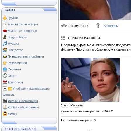
ВАЖНО
Другое
Компьютерные игры
Просмотры
: 0
Киноляпы
Красота и здоровье
Люди и блоги
Описание материала
:
Музыка
Оператор в фильме «Непристойное предложен
фильме «Прогулка по облакам». А в фильме 
Общество
Путешествия и события
Развлечения
Сериалы
Спорт
Транспорт
Учебные и развивающие
фильмы
Фильмы и анимация
Язык
: Русский
Хобби и образование
Длительность материала
: 00:04:02
Юмор
Всего комментариев
:
0
КАТЕГОРИИ КАНАЛОВ