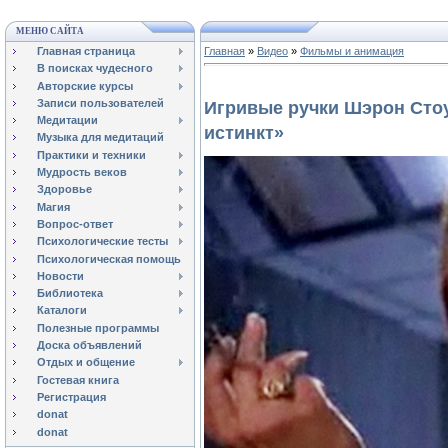
МЕНЮ САЙТА
Главная страница
Главная
»
Видео
»
Фильмы и анимация
В поисках чудесного
Авторские курсы
Записи пользователей
Игривые ручки Шэрон Сто
Медитации
истинкт»
Музыка для медитаций
Практики и техники
Мудрость веков
Здоровье
Магия
Вопрос-ответ
Психологические тесты
Психологическая помощь
Новости
Библиотека
Каталоги
Полезные программы
Доска объявлений
Отдых и общение
Гостевая книга
Регистрация
donat
donat