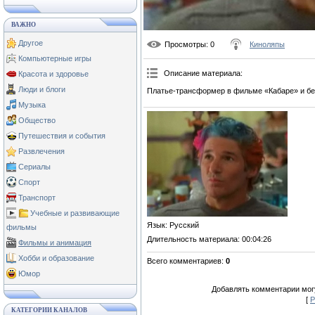
ВАЖНО
Другое
Просмотры
: 0
Киноляпы
Компьютерные игры
Описание материала
:
Красота и здоровье
Люди и блоги
Платье-трансформер в фильме «Кабаре» и бе
Музыка
Общество
Путешествия и события
Развлечения
Сериалы
Спорт
Транспорт
Учебные и развивающие
Язык
: Русский
фильмы
Длительность материала
: 00:04:26
Фильмы и анимация
Хобби и образование
Всего комментариев
:
0
Юмор
Добавлять комментарии могу
[
Р
КАТЕГОРИИ КАНАЛОВ