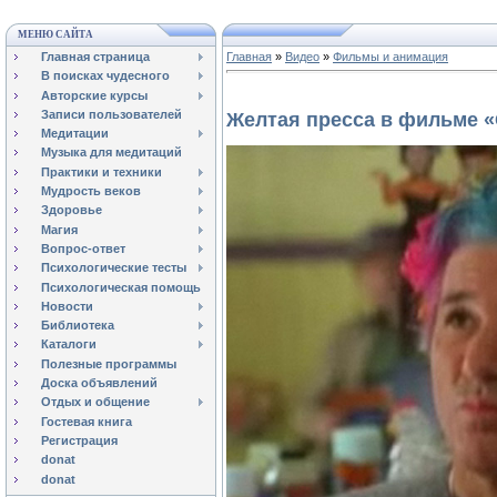
МЕНЮ САЙТА
Главная страница
Главная
»
Видео
»
Фильмы и анимация
В поисках чудесного
Авторские курсы
Записи пользователей
Желтая пресса в фильме 
Медитации
Музыка для медитаций
Практики и техники
Мудрость веков
Здоровье
Магия
Вопрос-ответ
Психологические тесты
Психологическая помощь
Новости
Библиотека
Каталоги
Полезные программы
Доска объявлений
Отдых и общение
Гостевая книга
Регистрация
donat
donat