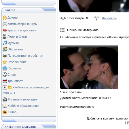
ВАЖНО
Другое
Просмотры
: 0
Киноляпы
Компьютерные игры
Описание материала
:
Красота и здоровье
Люди и блоги
Ошибочный поцелуй в фильме «Жизнь прекрас
Музыка
Общество
Путешествия и события
Развлечения
Сериалы
Спорт
Транспорт
Учебные и развивающие
Язык
: Русский
фильмы
Длительность материала
: 00:04:17
Фильмы и анимация
Хобби и образование
Всего комментариев
:
0
Юмор
Добавлять комментарии могу
[
Р
КАТЕГОРИИ КАНАЛОВ