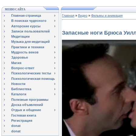
МЕНЮ САЙТА
Главная страница
Главная
»
Видео
»
Фильмы и анимация
В поисках чудесного
Авторские курсы
Записи пользователей
Запасные ноги Брюса Уилл
Медитации
Музыка для медитаций
Практики и техники
Мудрость веков
Здоровье
Магия
Вопрос-ответ
Психологические тесты
Психологическая помощь
Новости
Библиотека
Каталоги
Полезные программы
Доска объявлений
Отдых и общение
Гостевая книга
Регистрация
donat
donat