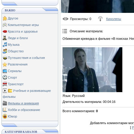
ВАЖНО
Другое
Просмотры
: 0
Киноляпы
Компьютерные игры
Описание материала
:
Красота и здоровье
Люди и блоги
Обиженная креведка в фильме «В поисках Не
Музыка
Общество
Путешествия и события
Развлечения
Сериалы
Спорт
Транспорт
Учебные и развивающие
Язык
: Русский
фильмы
Длительность материала
: 00:04:16
Фильмы и анимация
Хобби и образование
Всего комментариев
:
0
Юмор
Добавлять комментарии могу
[
Р
КАТЕГОРИИ КАНАЛОВ