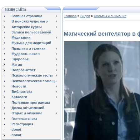
МЕНЮ САЙТА
Главная страница
Главная
»
Видео
»
Фильмы и анимация
В поисках чудесного
Авторские курсы
Записи пользователей
Магический вентелятор в
Медитации
Музыка для медитаций
Практики и техники
Мудрость веков
Здоровье
Магия
Вопрос-ответ
Психологические тесты
Психологическая помощь
Новости
Библиотека
Каталоги
Полезные программы
Доска объявлений
Отдых и общение
Гостевая книга
Регистрация
donat
donat