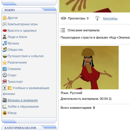
ВАЖНО
Другое
Просмотры
: 0
Киноляпы
Компьютерные игры
Описание материала
:
Красота и здоровье
Люди и блоги
Пешеходные страсти в фильме «Код «Энигма
Музыка
Общество
Путешествия и события
Развлечения
Сериалы
Спорт
Транспорт
Учебные и развивающие
Язык
: Русский
фильмы
Длительность материала
: 00:04:11
Фильмы и анимация
Хобби и образование
Всего комментариев
:
0
Юмор
КАТЕГОРИИ КАНАЛОВ