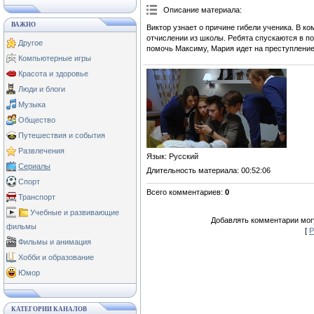
Описание материала
:
ВАЖНО
Виктор узнает о причине гибели ученика. В ко
отчислении из школы. Ребята спускаются в по
Другое
помочь Максиму, Мария идет на преступление
Компьютерные игры
Красота и здоровье
Люди и блоги
Музыка
Общество
Путешествия и события
Развлечения
Язык
: Русский
Сериалы
Длительность материала
: 00:52:06
Спорт
Всего комментариев
:
0
Транспорт
Учебные и развивающие
Добавлять комментарии могу
фильмы
[
Р
Фильмы и анимация
Хобби и образование
Юмор
КАТЕГОРИИ КАНАЛОВ