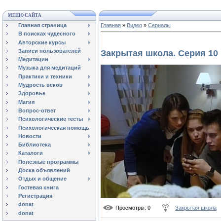
МЕНЮ САЙТА
Главная страница
Главная
»
Видео
»
Сериалы
В поисках чудесного
Авторские курсы
Записи пользователей
Закрытая школа. Серия 10
Медитации
Музыка для медитаций
Практики и техники
Мудрость веков
Здоровье
Магия
Вопрос-ответ
Психологические тесты
Психологическая помощь
Новости
Библиотека
Каталоги
Полезные программы
Доска объявлений
Отдых и общение
Гостевая книга
Регистрация
donat
Просмотры
: 0
Закрытая школа
donat