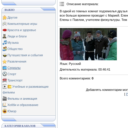
Описание материала
:
ВАЖНО
В одной из темных комнат подземелья друзья
все больше времени проводит с Марией. Елен
Другое
Елены с Павлом, учителем физкультуры. Тем 
Компьютерные игры
Красота и здоровье
Люди и блоги
Музыка
Общество
Путешествия и события
Развлечения
Язык
: Русский
Сериалы
Длительность материала
: 00:46:41
Спорт
Всего комментариев
:
0
Транспорт
Учебные и развивающие
Добавлять комментарии могу
фильмы
[
Р
Фильмы и анимация
Хобби и образование
Юмор
КАТЕГОРИИ КАНАЛОВ