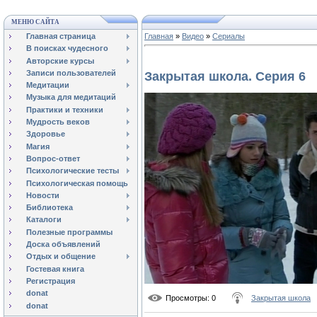
МЕНЮ САЙТА
Главная страница
Главная
»
Видео
»
Сериалы
В поисках чудесного
Авторские курсы
Записи пользователей
Закрытая школа. Серия 6
Медитации
Музыка для медитаций
Практики и техники
Мудрость веков
Здоровье
Магия
Вопрос-ответ
Психологические тесты
Психологическая помощь
Новости
Библиотека
Каталоги
Полезные программы
Доска объявлений
Отдых и общение
Гостевая книга
Регистрация
donat
Просмотры
: 0
Закрытая школа
donat