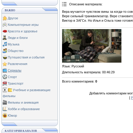
Описание материала
:
ВАЖНО
Вера мучается чувством вины за когда-то со
Вере сильный транквилизатор. Вере становит
Другое
Виктор в ЗАГСе. Но Илья и Ольга тоже готовят
Компьютерные игры
Красота и здоровье
Люди и блоги
Музыка
Общество
Путешествия и события
Развлечения
Язык
: Русский
Сериалы
Длительность материала
: 00:46:29
Спорт
Всего комментариев
:
0
Транспорт
Учебные и развивающие
Добавлять комментарии могу
фильмы
[
Р
Фильмы и анимация
Хобби и образование
Юмор
КАТЕГОРИИ КАНАЛОВ