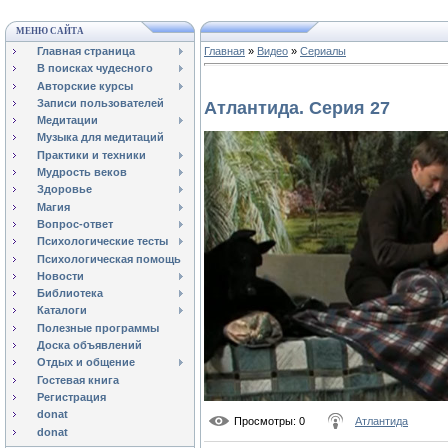
МЕНЮ САЙТА
Главная страница
Главная
»
Видео
»
Сериалы
В поисках чудесного
Авторские курсы
Записи пользователей
Атлантида. Серия 27
Медитации
Музыка для медитаций
Практики и техники
Мудрость веков
Здоровье
Магия
Вопрос-ответ
Психологические тесты
Психологическая помощь
Новости
Библиотека
Каталоги
Полезные программы
Доска объявлений
Отдых и общение
Гостевая книга
Регистрация
donat
Просмотры
: 0
Атлантида
donat