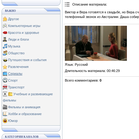
Описание материала
:
ВАЖНО
Виктор и Вера готовятся к свадьбе, но Вера 
телефонный звонок из Австралии. Даша собирае
Другое
Компьютерные игры
Красота и здоровье
Люди и блоги
Музыка
Общество
Путешествия и события
Язык
: Русский
Развлечения
Длительность материала
: 00:46:29
Сериалы
Всего комментариев
:
0
Спорт
Транспорт
Учебные и развивающие
фильмы
Фильмы и анимация
Хобби и образование
Юмор
КАТЕГОРИИ КАНАЛОВ