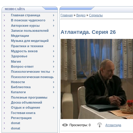
МЕНЮ САЙТА
Главная страница
Главная
»
Видео
»
Сериалы
В поисках чудесного
Авторские курсы
Записи пользователей
Атлантида. Серия 26
Медитации
Музыка для медитаций
Практики и техники
Мудрость веков
Здоровье
Магия
Вопрос-ответ
Психологические тесты
Психологическая помощь
Новости
Библиотека
Каталоги
Полезные программы
Доска объявлений
Отдых и общение
Гостевая книга
Регистрация
donat
Просмотры
: 0
Атлантида
donat