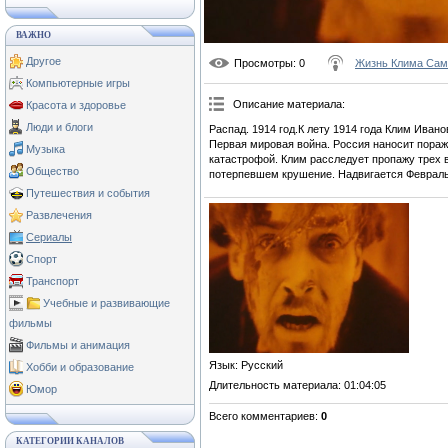
ВАЖНО
Другое
Просмотры
: 0
Жизнь Клима Сам
Компьютерные игры
Описание материала
:
Красота и здоровье
Люди и блоги
Распад. 1914 год.К лету 1914 года Клим Иван
Первая мировая война. Россия наносит пораж
Музыка
катастрофой. Клим расследует пропажу трех 
Общество
потерпевшем крушение. Надвигается Февральс
Путешествия и события
Развлечения
Сериалы
Спорт
Транспорт
Учебные и развивающие
фильмы
Фильмы и анимация
Язык
: Русский
Хобби и образование
Длительность материала
: 01:04:05
Юмор
Всего комментариев
:
0
КАТЕГОРИИ КАНАЛОВ