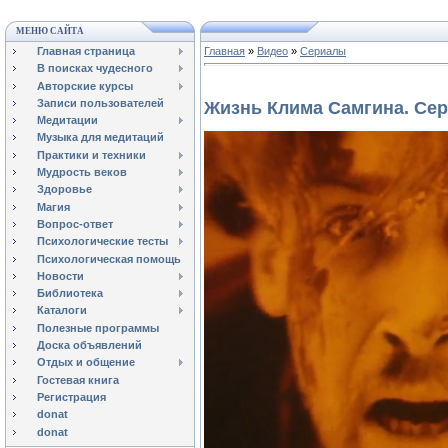
МЕНЮ САЙТА
Главная страница
Главная
»
Видео
»
Сериалы
В поисках чудесного
Авторские курсы
Записи пользователей
Жизнь Клима Самгина. Сер
Медитации
Музыка для медитаций
Практики и техники
Мудрость веков
Здоровье
Магия
Вопрос-ответ
Психологические тесты
Психологическая помощь
Новости
Библиотека
Каталоги
Полезные программы
Доска объявлений
Отдых и общение
Гостевая книга
Регистрация
donat
donat