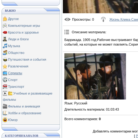
ВАЖНО
Другое
Просмотры
: 0
Жизнь Клима Сам
Компьютерные игры
Описание материала
:
Красота и здоровье
Люди и блоги
Баррикада. 1905 год.Рабочие выстраивают ба
событий, на которые не может повлиять.Серия
Музыка
Общество
Путешествия и события
Развлечения
Сериалы
Спорт
Транспорт
Учебные и развивающие
фильмы
Язык
: Русский
Фильмы и анимация
Длительность материала
: 01:03:43
Хобби и образование
Всего комментариев
:
0
Юмор
Добавлять комментарии могу
[
Р
КАТЕГОРИИ КАНАЛОВ