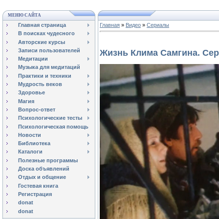
МЕНЮ САЙТА
Главная страница
Главная
»
Видео
»
Сериалы
В поисках чудесного
Авторские курсы
Записи пользователей
Жизнь Клима Самгина. Сер
Медитации
Музыка для медитаций
Практики и техники
Мудрость веков
Здоровье
Магия
Вопрос-ответ
Психологические тесты
Психологическая помощь
Новости
Библиотека
Каталоги
Полезные программы
Доска объявлений
Отдых и общение
Гостевая книга
Регистрация
donat
donat