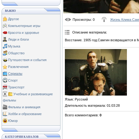
ВАЖНО
Другое
Просмотры
: 0
Жизнь Клима Сам
Компьютерные игры
Описание материала
:
Красота и здоровье
Люди и блоги
Восстание. 1905 год.Самгин возвращается в М
Музыка
Общество
Путешествия и события
Развлечения
Сериалы
Спорт
Транспорт
Учебные и развивающие
Язык
: Русский
фильмы
Длительность материала
: 01:03:28
Фильмы и анимация
Хобби и образование
Всего комментариев
:
0
Юмор
КАТЕГОРИИ КАНАЛОВ