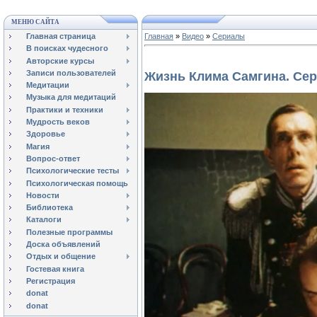
МЕНЮ САЙТА
Главная страница
Главная
»
Видео
»
Сериалы
В поисках чудесного
Авторские курсы
Записи пользователей
Жизнь Клима Самгина. Сер
Медитации
Музыка для медитаций
Практики и техники
Мудрость веков
Здоровье
Магия
Вопрос-ответ
Психологические тесты
Психологическая помощь
Новости
Библиотека
Каталоги
Полезные программы
Доска объявлений
Отдых и общение
Гостевая книга
Регистрация
donat
donat