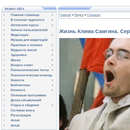
МЕНЮ САЙТА
Главная страница
Главная
»
Видео
»
Сериалы
В поисках чудесного
Авторские курсы
Записи пользователей
Жизнь Клима Самгина. Сер
Медитации
Музыка для медитаций
Практики и техники
Мудрость веков
Здоровье
Магия
Вопрос-ответ
Психологические тесты
Психологическая помощь
Новости
Библиотека
Каталоги
Полезные программы
Доска объявлений
Отдых и общение
Гостевая книга
Регистрация
donat
donat