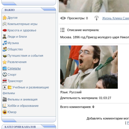
ВАЖНО
Другое
Просмотры
: 0
Жизнь Клима Сам
Компьютерные игры
Описание материала
:
Красота и здоровье
Люди и блоги
Москва. 1896 год.Приезд молодого царя Никола
Музыка
Общество
Путешествия и события
Развлечения
Сериалы
Спорт
Транспорт
Учебные и развивающие
Язык
: Русский
фильмы
Длительность материала
: 01:03:27
Фильмы и анимация
Хобби и образование
Всего комментариев
:
0
Юмор
Добавлять комментарии могу
[
Р
КАТЕГОРИИ КАНАЛОВ