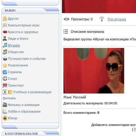
ВАЖНО
Другое
Просмотры
: 0
Рок-музыка
Компьютерные игры
Описание материала
:
Красота и здоровье
Люди и блоги
Видеоклип группы «Муха» на композицию «По
Музыка
Общество
Путешествия и события
Развлечения
Сериалы
Спорт
Транспорт
Учебные и развивающие
Язык
: Русский
фильмы
Длительность материала
: 00:04:05
Фильмы и анимация
Хобби и образование
Всего комментариев
:
0
Юмор
Добавлять комментарии могу
[
Р
КАТЕГОРИИ КАНАЛОВ