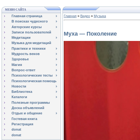
МЕНЮ САЙТА
Главная страница
Главная
»
Видео
»
Музыка
В поисках чудесного
Авторские курсы
Записи пользователей
Муха — Поколение
Медитации
Музыка для медитаций
Практики и техники
Мудрость веков
Здоровье
Магия
Вопрос-ответ
Психологические тесты
Психологическая помощь
Новости
Библиотека
Каталоги
Полезные программы
Доска объявлений
Отдых и общение
Гостевая книга
Регистрация
donat
donat