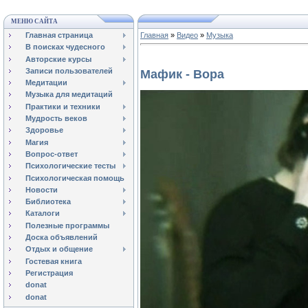
МЕНЮ САЙТА
Главная страница
Главная
»
Видео
»
Музыка
В поисках чудесного
Авторские курсы
Записи пользователей
Мафик - Вора
Медитации
Музыка для медитаций
Практики и техники
Мудрость веков
Здоровье
Магия
Вопрос-ответ
Психологические тесты
Психологическая помощь
Новости
Библиотека
Каталоги
Полезные программы
Доска объявлений
Отдых и общение
Гостевая книга
Регистрация
donat
donat