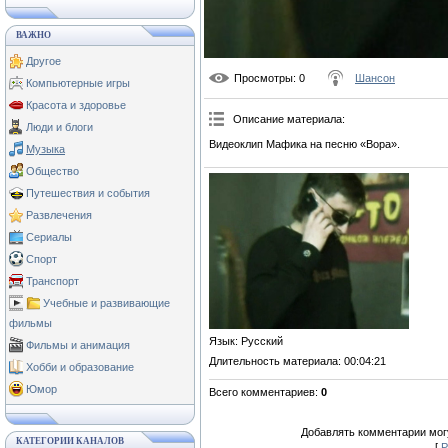
ВАЖНО
Другое
Просмотры
: 0
Шансон
Компьютерные игры
Красота и здоровье
Описание материала
:
Люди и блоги
Видеоклип Мафика на песню «Вора».
Музыка
Общество
Путешествия и события
Развлечения
Сериалы
Спорт
Транспорт
Учебные и развивающие
фильмы
Язык
: Русский
Фильмы и анимация
Длительность материала
: 00:04:21
Хобби и образование
Юмор
Всего комментариев
:
0
Добавлять комментарии могу
КАТЕГОРИИ КАНАЛОВ
[
Р