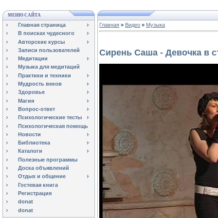
МЕНЮ САЙТА
Главная страница
Главная
»
Видео
»
Музыка
В поисках чудесного
Авторские курсы
Записи пользователей
Сирень Саша - Девочка в 
Медитации
Музыка для медитаций
Практики и техники
Мудрость веков
Здоровье
Магия
Вопрос-ответ
Психологические тесты
Психологическая помощь
Новости
Библиотека
Каталоги
Полезные программы
Доска объявлений
Отдых и общение
Гостевая книга
Регистрация
donat
donat