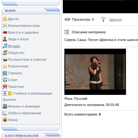
ВАЖНО
Другое
Просмотры
: 0
Шансон
Компьютерные игры
Описание материала
:
Красота и здоровье
Люди и блоги
Сирень Саша. Песня «Девочка в стиле шансо
Музыка
Общество
Путешествия и события
Развлечения
Сериалы
Спорт
Транспорт
Учебные и развивающие
Язык
: Русский
фильмы
Длительность материала
: 00:03:48
Фильмы и анимация
Хобби и образование
Всего комментариев
:
0
Юмор
КАТЕГОРИИ КАНАЛОВ