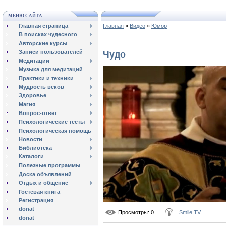
МЕНЮ САЙТА
Главная страница
Главная
»
Видео
»
Юмор
В поисках чудесного
Авторские курсы
Записи пользователей
Чудо
Медитации
Музыка для медитаций
Практики и техники
Мудрость веков
Здоровье
Магия
Вопрос-ответ
Психологические тесты
Психологическая помощь
Новости
Библиотека
Каталоги
Полезные программы
Доска объявлений
Отдых и общение
Гостевая книга
Регистрация
donat
Просмотры
: 0
Smile TV
donat