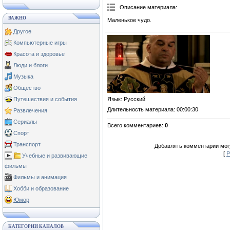
Описание материала
:
ВАЖНО
Маленькое чудо.
Другое
Компьютерные игры
Красота и здоровье
Люди и блоги
Музыка
Общество
Язык
: Русский
Путешествия и события
Длительность материала
: 00:00:30
Развлечения
Сериалы
Всего комментариев
:
0
Спорт
Транспорт
Добавлять комментарии могу
[
Р
Учебные и развивающие
фильмы
Фильмы и анимация
Хобби и образование
Юмор
КАТЕГОРИИ КАНАЛОВ