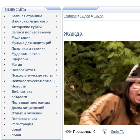
МЕНЮ САЙТА
Главная страница
Главная
»
Видео
»
Юмор
В поисках чудесного
Авторские курсы
Записи пользователей
Жажда
Медитации
Музыка для медитаций
Практики и техники
Мудрость веков
Здоровье
Магия
Вопрос-ответ
Психологические тесты
Психологическая помощь
Новости
Библиотека
Каталоги
Полезные программы
Доска объявлений
Отдых и общение
Гостевая книга
Регистрация
donat
Просмотры
: 0
Smile TV
donat