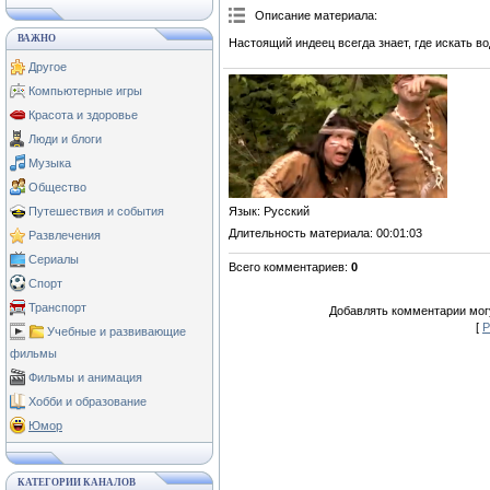
Описание материала
:
ВАЖНО
Настоящий индеец всегда знает, где искать во
Другое
Компьютерные игры
Красота и здоровье
Люди и блоги
Музыка
Общество
Язык
: Русский
Путешествия и события
Длительность материала
: 00:01:03
Развлечения
Сериалы
Всего комментариев
:
0
Спорт
Транспорт
Добавлять комментарии могу
[
Р
Учебные и развивающие
фильмы
Фильмы и анимация
Хобби и образование
Юмор
КАТЕГОРИИ КАНАЛОВ