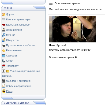
Описание материала
:
ВАЖНО
Очень большая скидка для наших клиентов.
Другое
Компьютерные игры
Красота и здоровье
Люди и блоги
Музыка
Общество
Язык
: Русский
Путешествия и события
Длительность материала
: 00:01:12
Развлечения
Сериалы
Всего комментариев
:
0
Спорт
Транспорт
Учебные и развивающие
фильмы
Фильмы и анимация
Хобби и образование
Юмор
КАТЕГОРИИ КАНАЛОВ