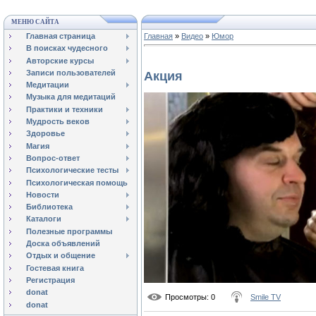
МЕНЮ САЙТА
Главная страница
Главная
»
Видео
»
Юмор
В поисках чудесного
Авторские курсы
Записи пользователей
Акция
Медитации
Музыка для медитаций
Практики и техники
Мудрость веков
Здоровье
Магия
Вопрос-ответ
Психологические тесты
Психологическая помощь
Новости
Библиотека
Каталоги
Полезные программы
Доска объявлений
Отдых и общение
Гостевая книга
Регистрация
donat
Просмотры
: 0
Smile TV
donat