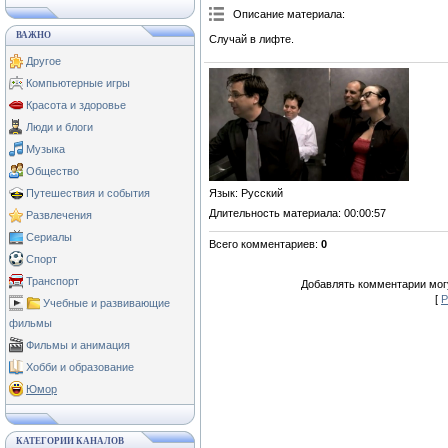
Описание материала
:
ВАЖНО
Случай в лифте.
Другое
Компьютерные игры
Красота и здоровье
Люди и блоги
Музыка
Общество
Язык
: Русский
Путешествия и события
Длительность материала
: 00:00:57
Развлечения
Сериалы
Всего комментариев
:
0
Спорт
Транспорт
Добавлять комментарии могу
[
Р
Учебные и развивающие
фильмы
Фильмы и анимация
Хобби и образование
Юмор
КАТЕГОРИИ КАНАЛОВ