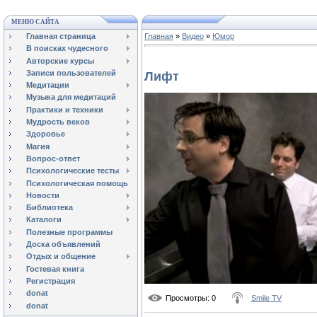
МЕНЮ САЙТА
Главная страница
Главная
»
Видео
»
Юмор
В поисках чудесного
Авторские курсы
Записи пользователей
Лифт
Медитации
Музыка для медитаций
Практики и техники
Мудрость веков
Здоровье
Магия
Вопрос-ответ
Психологические тесты
Психологическая помощь
Новости
Библиотека
Каталоги
Полезные программы
Доска объявлений
Отдых и общение
Гостевая книга
Регистрация
donat
Просмотры
: 0
Smile TV
donat