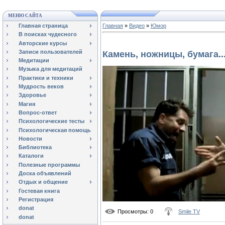
МЕНЮ САЙТА
Главная страница
Главная
»
Видео
»
Юмор
В поисках чудесного
Авторские курсы
Записи пользователей
Камень, ножницы, бумага..
Медитации
Музыка для медитаций
Практики и техники
Мудрость веков
Здоровье
Магия
Вопрос-ответ
Психологические тесты
Психологическая помощь
Новости
Библиотека
Каталоги
Полезные программы
Доска объявлений
Отдых и общение
Гостевая книга
Регистрация
donat
Просмотры
: 0
Smile TV
donat