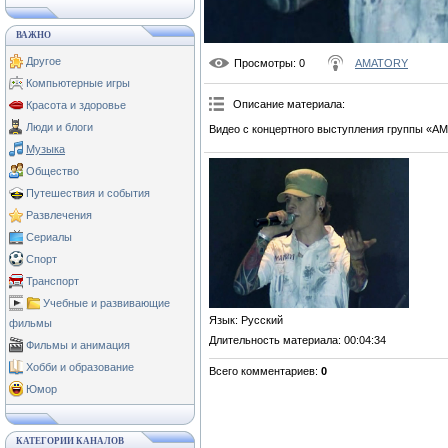
ВАЖНО
Другое
Просмотры
: 0
AMATORY
Компьютерные игры
Описание материала
:
Красота и здоровье
Люди и блоги
Видео с концертного выступления группы «А
Музыка
Общество
Путешествия и события
Развлечения
Сериалы
Спорт
Транспорт
Учебные и развивающие
Язык
: Русский
фильмы
Длительность материала
: 00:04:34
Фильмы и анимация
Хобби и образование
Всего комментариев
:
0
Юмор
КАТЕГОРИИ КАНАЛОВ