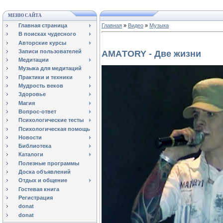
МЕНЮ САЙТА
Главная страница
Главная
»
Видео
»
Музыка
В поисках чудесного
Авторские курсы
Записи пользователей
АМAТОRY - Две жизни
Медитации
Музыка для медитаций
Практики и техники
Мудрость веков
Здоровье
Магия
Вопрос-ответ
Психологические тесты
Психологическая помощь
Новости
Библиотека
Каталоги
Полезные программы
Доска объявлений
Отдых и общение
Гостевая книга
Регистрация
donat
donat