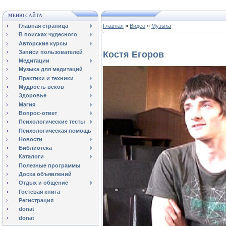
МЕНЮ САЙТА
Главная страница
Главная
»
Видео
»
Музыка
В поисках чудесного
Авторские курсы
Записи пользователей
Костя Егоров
Медитации
Музыка для медитаций
Практики и техники
Мудрость веков
Здоровье
Магия
Вопрос-ответ
Психологические тесты
Психологическая помощь
Новости
Библиотека
Каталоги
Полезные программы
Доска объявлений
Отдых и общение
Гостевая книга
Регистрация
donat
donat