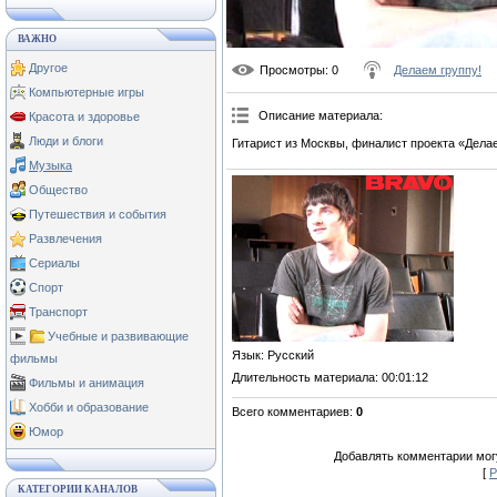
ВАЖНО
Другое
Просмотры
: 0
Делаем группу!
Компьютерные игры
Описание материала
:
Красота и здоровье
Люди и блоги
Гитарист из Москвы, финалист проекта «Делае
Музыка
Общество
Путешествия и события
Развлечения
Сериалы
Спорт
Транспорт
Учебные и развивающие
Язык
: Русский
фильмы
Длительность материала
: 00:01:12
Фильмы и анимация
Хобби и образование
Всего комментариев
:
0
Юмор
Добавлять комментарии могу
[
Р
КАТЕГОРИИ КАНАЛОВ