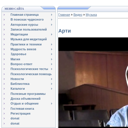
МЕНЮ САЙТА
Главная страница
Главная
»
Видео
»
Музыка
В поисках чудесного
Авторские курсы
Записи пользователей
Арти
Медитации
Музыка для медитаций
Практики и техники
Мудрость веков
Здоровье
Магия
Вопрос-ответ
Психологические тесты
Психологическая помощь
Новости
Библиотека
Каталоги
Полезные программы
Доска объявлений
Отдых и общение
Гостевая книга
Регистрация
donat
donat