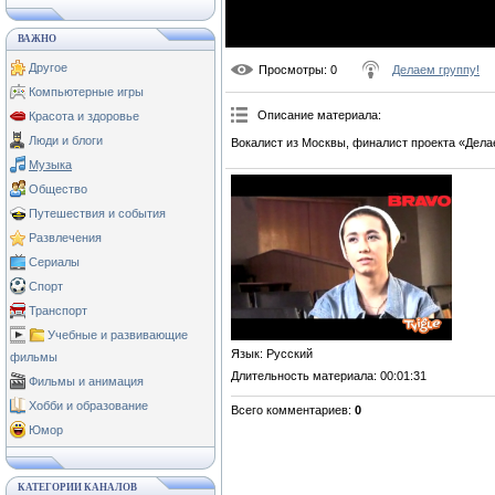
ВАЖНО
Другое
Просмотры
: 0
Делаем группу!
Компьютерные игры
Описание материала
:
Красота и здоровье
Люди и блоги
Вокалист из Москвы, финалист проекта «Делае
Музыка
Общество
Путешествия и события
Развлечения
Сериалы
Спорт
Транспорт
Учебные и развивающие
Язык
: Русский
фильмы
Длительность материала
: 00:01:31
Фильмы и анимация
Хобби и образование
Всего комментариев
:
0
Юмор
КАТЕГОРИИ КАНАЛОВ