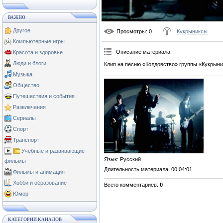
ВАЖНО
Другое
Просмотры
: 0
Кукрыниксы
Компьютерные игры
Описание материала
:
Красота и здоровье
Люди и блоги
Клип на песню «Колдовство» группы «Кукрыни
Музыка
Общество
Путешествия и события
Развлечения
Сериалы
Спорт
Транспорт
Учебные и развивающие
Язык
: Русский
фильмы
Длительность материала
: 00:04:01
Фильмы и анимация
Хобби и образование
Всего комментариев
:
0
Юмор
КАТЕГОРИИ КАНАЛОВ