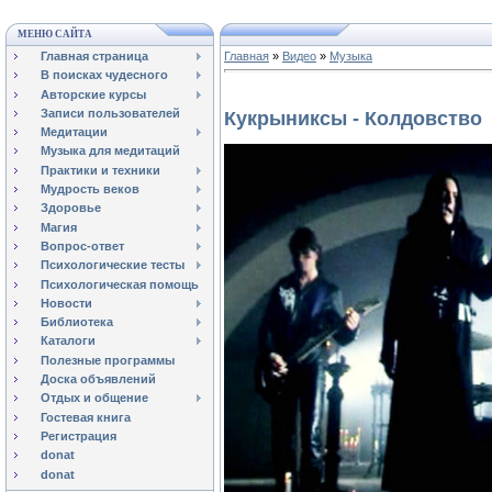
МЕНЮ САЙТА
Главная страница
Главная
»
Видео
»
Музыка
В поисках чудесного
Авторские курсы
Записи пользователей
Кукрыниксы - Колдовство
Медитации
Музыка для медитаций
Практики и техники
Мудрость веков
Здоровье
Магия
Вопрос-ответ
Психологические тесты
Психологическая помощь
Новости
Библиотека
Каталоги
Полезные программы
Доска объявлений
Отдых и общение
Гостевая книга
Регистрация
donat
donat