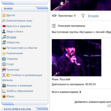
ВАЖНО
Другое
Просмотры
: 0
Бутырка
Компьютерные игры
Описание материала
:
Красота и здоровье
Люди и блоги
Выступление группы «Бутырка» с песней «Вд
Музыка
Общество
Путешествия и события
Развлечения
Сериалы
Спорт
Транспорт
Учебные и развивающие
Язык
: Русский
фильмы
Длительность материала
: 00:05:24
Фильмы и анимация
Хобби и образование
Всего комментариев
:
0
Юмор
Добавлять комментарии могу
[
Р
КАТЕГОРИИ КАНАЛОВ