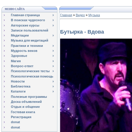
МЕНЮ САЙТА
Главная страница
Главная
»
Видео
»
Музыка
В поисках чудесного
Авторские курсы
Записи пользователей
Бутырка - Вдова
Медитации
Музыка для медитаций
Практики и техники
Мудрость веков
Здоровье
Магия
Вопрос-ответ
Психологические тесты
Психологическая помощь
Новости
Библиотека
Каталоги
Полезные программы
Доска объявлений
Отдых и общение
Гостевая книга
Регистрация
donat
donat