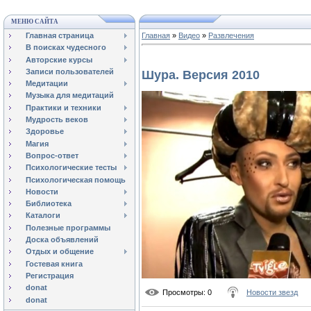
МЕНЮ САЙТА
Главная страница
Главная
»
Видео
»
Развлечения
В поисках чудесного
Авторские курсы
Записи пользователей
Шура. Версия 2010
Медитации
Музыка для медитаций
Практики и техники
Мудрость веков
Здоровье
Магия
Вопрос-ответ
Психологические тесты
Психологическая помощь
Новости
Библиотека
Каталоги
Полезные программы
Доска объявлений
Отдых и общение
Гостевая книга
Регистрация
donat
Просмотры
: 0
Новости звезд
donat