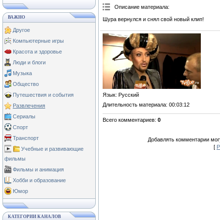
Описание материала
:
ВАЖНО
Шура вернулся и снял свой новый клип!
Другое
Компьютерные игры
Красота и здоровье
Люди и блоги
Музыка
Общество
Язык
: Русский
Путешествия и события
Длительность материала
: 00:03:12
Развлечения
Сериалы
Всего комментариев
:
0
Спорт
Транспорт
Добавлять комментарии могу
[
Р
Учебные и развивающие
фильмы
Фильмы и анимация
Хобби и образование
Юмор
КАТЕГОРИИ КАНАЛОВ