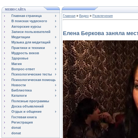
МЕНЮ САЙТА
Главная страница
Главная
»
Видео
»
Развлечения
В поисках чудесного
Авторские курсы
Записи пользователей
Елена Беркова заняла мес
Медитации
Музыка для медитаций
Практики и техники
Мудрость веков
Здоровье
Магия
Вопрос-ответ
Психологические тесты
Психологическая помощь
Новости
Библиотека
Каталоги
Полезные программы
Доска объявлений
Отдых и общение
Гостевая книга
Регистрация
donat
donat