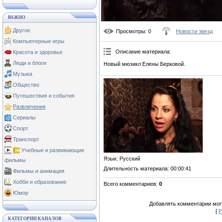
ВАЖНО
Другое
Просмотры
: 0
Новости звезд
Компьютерные игры
Описание материала
:
Красота и здоровье
Люди и блоги
Новый мюзикл Елены Берковой.
Музыка
Общество
Путешествия и события
Развлечения
Сериалы
Спорт
Транспорт
Учебные и развивающие
Язык
: Русский
фильмы
Длительность материала
: 00:00:41
Фильмы и анимация
Хобби и образование
Всего комментариев
:
0
Юмор
Добавлять комментарии могу
[
Р
КАТЕГОРИИ КАНАЛОВ