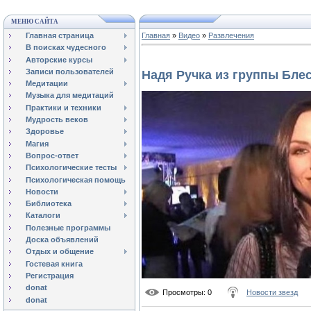
МЕНЮ САЙТА
Главная страница
Главная
»
Видео
»
Развлечения
В поисках чудесного
Авторские курсы
Записи пользователей
Надя Ручка из группы Бле
Медитации
Музыка для медитаций
Практики и техники
Мудрость веков
Здоровье
Магия
Вопрос-ответ
Психологические тесты
Психологическая помощь
Новости
Библиотека
Каталоги
Полезные программы
Доска объявлений
Отдых и общение
Гостевая книга
Регистрация
donat
Просмотры
: 0
Новости звезд
donat