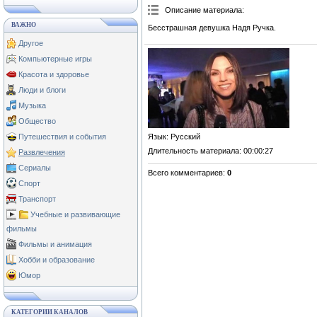
Описание материала
:
ВАЖНО
Бесстрашная девушка Надя Ручка.
Другое
Компьютерные игры
Красота и здоровье
Люди и блоги
Музыка
Общество
Язык
: Русский
Путешествия и события
Длительность материала
: 00:00:27
Развлечения
Сериалы
Всего комментариев
:
0
Спорт
Транспорт
Учебные и развивающие
фильмы
Фильмы и анимация
Хобби и образование
Юмор
КАТЕГОРИИ КАНАЛОВ