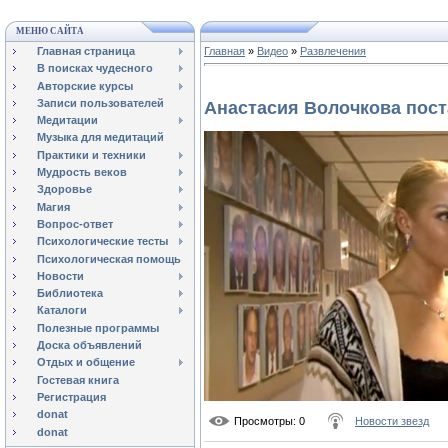
МЕНЮ САЙТА
Главная страница
Главная
»
Видео
»
Развлечения
В поисках чудесного
Авторские курсы
Записи пользователей
Анастасия Волочкова пост
Медитации
Музыка для медитаций
Практики и техники
Мудрость веков
Здоровье
Магия
Вопрос-ответ
Психологические тесты
Психологическая помощь
Новости
Библиотека
Каталоги
Полезные программы
Доска объявлений
Отдых и общение
Гостевая книга
Регистрация
donat
Просмотры
: 0
Новости звезд
donat