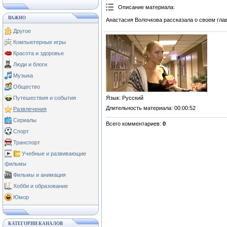
Описание материала
:
ВАЖНО
Анастасия Волочкова рассказала о своем гла
Другое
Компьютерные игры
Красота и здоровье
Люди и блоги
Музыка
Общество
Язык
: Русский
Путешествия и события
Длительность материала
: 00:00:52
Развлечения
Сериалы
Всего комментариев
:
0
Спорт
Транспорт
Учебные и развивающие
фильмы
Фильмы и анимация
Хобби и образование
Юмор
КАТЕГОРИИ КАНАЛОВ