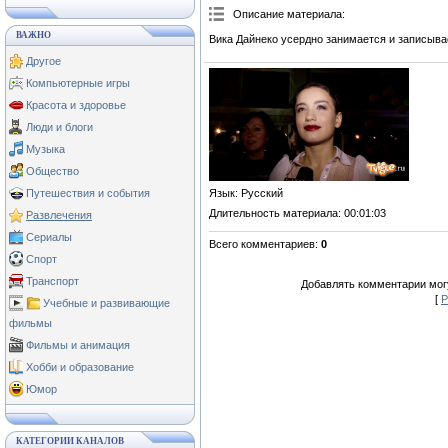
Описание материала
:
ВАЖНО
Вика Дайнеко усердно занимается и записыва
Другое
Компьютерные игры
Красота и здоровье
Люди и блоги
Музыка
Общество
Язык
: Русский
Путешествия и события
Длительность материала
: 00:01:03
Развлечения
Сериалы
Всего комментариев
:
0
Спорт
Транспорт
Добавлять комментарии могу
[
Р
Учебные и развивающие
фильмы
Фильмы и анимация
Хобби и образование
Юмор
КАТЕГОРИИ КАНАЛОВ