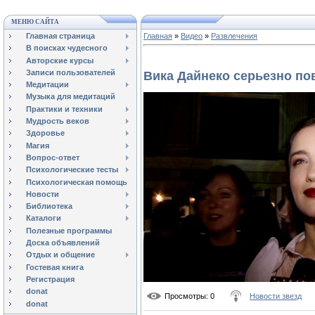
МЕНЮ САЙТА
Главная страница
Главная
»
Видео
»
Развлечения
В поисках чудесного
Авторские курсы
Записи пользователей
Вика Дайнеко серьезно по
Медитации
Музыка для медитаций
Практики и техники
Мудрость веков
Здоровье
Магия
Вопрос-ответ
Психологические тесты
Психологическая помощь
Новости
Библиотека
Каталоги
Полезные программы
Доска объявлений
Отдых и общение
Гостевая книга
Регистрация
donat
Просмотры
: 0
Новости звезд
donat