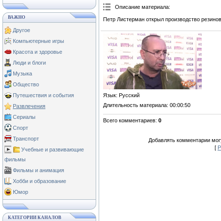
Описание материала
:
ВАЖНО
Петр Листерман открыл производство резино
Другое
Компьютерные игры
Красота и здоровье
Люди и блоги
Музыка
Общество
Язык
: Русский
Путешествия и события
Длительность материала
: 00:00:50
Развлечения
Сериалы
Всего комментариев
:
0
Спорт
Транспорт
Добавлять комментарии могу
[
Р
Учебные и развивающие
фильмы
Фильмы и анимация
Хобби и образование
Юмор
КАТЕГОРИИ КАНАЛОВ