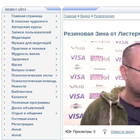
МЕНЮ САЙТА
Главная страница
Главная
»
Видео
»
Развлечения
В поисках чудесного
Авторские курсы
Записи пользователей
Резиновая Зина от Листер
Медитации
Музыка для медитаций
Практики и техники
Мудрость веков
Здоровье
Магия
Вопрос-ответ
Психологические тесты
Психологическая помощь
Новости
Библиотека
Каталоги
Полезные программы
Доска объявлений
Отдых и общение
Гостевая книга
Регистрация
donat
Просмотры
: 0
Новости звезд
donat