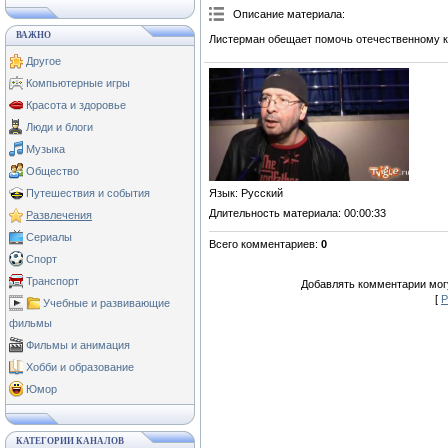
Описание материала
:
ВАЖНО
Листерман обещает помочь отечественному к
Другое
Компьютерные игры
Красота и здоровье
Люди и блоги
Музыка
Общество
Путешествия и события
Язык
: Русский
Длительность материала
: 00:00:33
Развлечения
Сериалы
Всего комментариев
:
0
Спорт
Транспорт
Добавлять комментарии могу
[
Р
Учебные и развивающие
фильмы
Фильмы и анимация
Хобби и образование
Юмор
КАТЕГОРИИ КАНАЛОВ