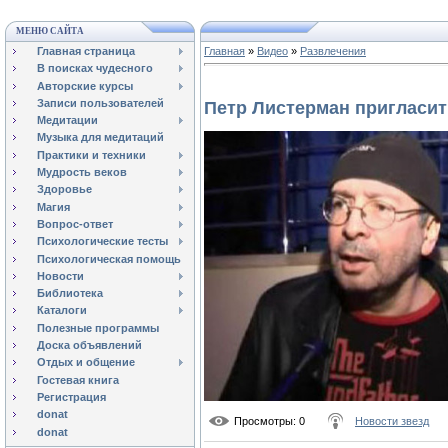
МЕНЮ САЙТА
Главная страница
Главная
»
Видео
»
Развлечения
В поисках чудесного
Авторские курсы
Записи пользователей
Петр Листерман пригласит
Медитации
Музыка для медитаций
Практики и техники
Мудрость веков
Здоровье
Магия
Вопрос-ответ
Психологические тесты
Психологическая помощь
Новости
Библиотека
Каталоги
Полезные программы
Доска объявлений
Отдых и общение
Гостевая книга
Регистрация
donat
Просмотры
: 0
Новости звезд
donat