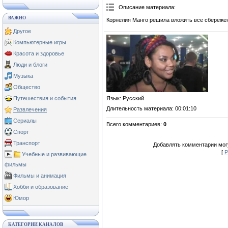
Описание материала
:
ВАЖНО
Корнелия Манго решила вложить все сбережен
Другое
Компьютерные игры
Красота и здоровье
Люди и блоги
Музыка
Общество
Язык
: Русский
Путешествия и события
Длительность материала
: 00:01:10
Развлечения
Сериалы
Всего комментариев
:
0
Спорт
Транспорт
Добавлять комментарии могу
[
Р
Учебные и развивающие
фильмы
Фильмы и анимация
Хобби и образование
Юмор
КАТЕГОРИИ КАНАЛОВ