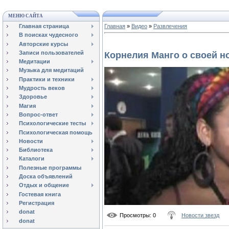
МЕНЮ САЙТА
Главная страница
Главная
»
Видео
»
Развлечения
В поисках чудесного
Авторские курсы
Записи пользователей
Корнелия Манго о своей н
Медитации
Музыка для медитаций
Практики и техники
Мудрость веков
Здоровье
Магия
Вопрос-ответ
Психологические тесты
Психологическая помощь
Новости
Библиотека
Каталоги
Полезные программы
Доска объявлений
Отдых и общение
Гостевая книга
Регистрация
donat
Просмотры
: 0
Новости звезд
donat