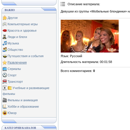
Описание материала
:
ВАЖНО
Девушки из группы «Мобильные блондинки» на
Другое
Компьютерные игры
Красота и здоровье
Люди и блоги
Музыка
Общество
Язык
: Русский
Путешествия и события
Длительность материала
: 00:01:58
Развлечения
Сериалы
Всего комментариев
:
0
Спорт
Транспорт
Учебные и развивающие
фильмы
Фильмы и анимация
Хобби и образование
Юмор
КАТЕГОРИИ КАНАЛОВ