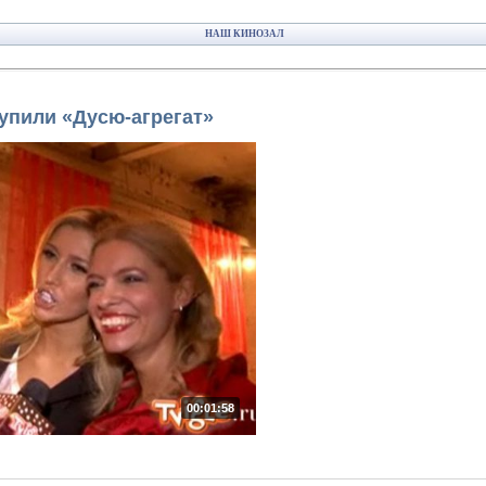
НАШ КИНОЗАЛ
упили «Дусю-агрегат»
00:01:58