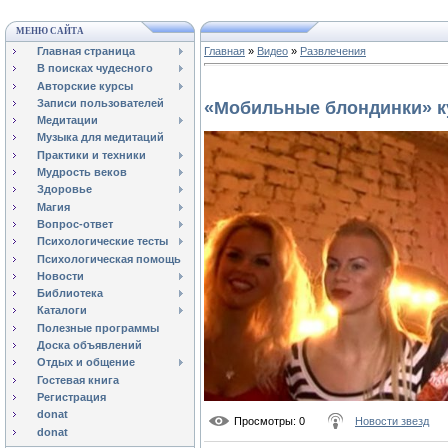
МЕНЮ САЙТА
Главная страница
Главная
»
Видео
»
Развлечения
В поисках чудесного
Авторские курсы
Записи пользователей
«Мобильные блондинки» к
Медитации
Музыка для медитаций
Практики и техники
Мудрость веков
Здоровье
Магия
Вопрос-ответ
Психологические тесты
Психологическая помощь
Новости
Библиотека
Каталоги
Полезные программы
Доска объявлений
Отдых и общение
Гостевая книга
Регистрация
donat
Просмотры
: 0
Новости звезд
donat