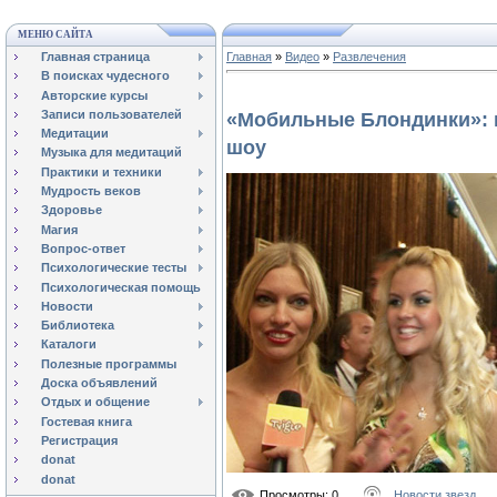
МЕНЮ САЙТА
Главная страница
Главная
»
Видео
»
Развлечения
В поисках чудесного
Авторские курсы
Записи пользователей
«Мобильные Блондинки»: в
Медитации
шоу
Музыка для медитаций
Практики и техники
Мудрость веков
Здоровье
Магия
Вопрос-ответ
Психологические тесты
Психологическая помощь
Новости
Библиотека
Каталоги
Полезные программы
Доска объявлений
Отдых и общение
Гостевая книга
Регистрация
donat
donat
Просмотры
: 0
Новости звезд