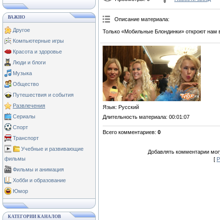
ВАЖНО
Описание материала
:
Другое
Только «Мобильные Блондинки» откроют нам 
Компьютерные игры
Красота и здоровье
Люди и блоги
Музыка
Общество
Путешествия и события
Развлечения
Язык
: Русский
Сериалы
Длительность материала
: 00:01:07
Спорт
Всего комментариев
:
0
Транспорт
Учебные и развивающие
Добавлять комментарии могу
фильмы
[
Р
Фильмы и анимация
Хобби и образование
Юмор
КАТЕГОРИИ КАНАЛОВ