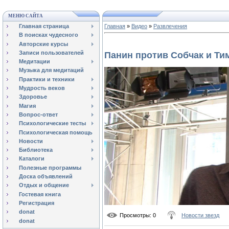
МЕНЮ САЙТА
Главная страница
Главная
»
Видео
»
Развлечения
В поисках чудесного
Авторские курсы
Записи пользователей
Панин против Собчак и Ти
Медитации
Музыка для медитаций
Практики и техники
Мудрость веков
Здоровье
Магия
Вопрос-ответ
Психологические тесты
Психологическая помощь
Новости
Библиотека
Каталоги
Полезные программы
Доска объявлений
Отдых и общение
Гостевая книга
Регистрация
donat
Просмотры
: 0
Новости звезд
donat