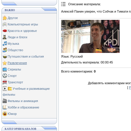
Описание материала
:
ВАЖНО
Алексей Панин уверен, что Собчак и Тимати п
Другое
Компьютерные игры
Красота и здоровье
Люди и блоги
Музыка
Общество
Язык
: Русский
Путешествия и события
Длительность материала
: 00:00:45
Развлечения
Сериалы
Всего комментариев
:
0
Спорт
Транспорт
Добавлять комментарии могу
[
Р
Учебные и развивающие
фильмы
Фильмы и анимация
Хобби и образование
Юмор
КАТЕГОРИИ КАНАЛОВ