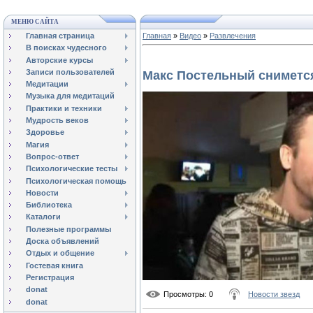
МЕНЮ САЙТА
Главная страница
Главная
»
Видео
»
Развлечения
В поисках чудесного
Авторские курсы
Записи пользователей
Макс Постельный снимется
Медитации
Музыка для медитаций
Практики и техники
Мудрость веков
Здоровье
Магия
Вопрос-ответ
Психологические тесты
Психологическая помощь
Новости
Библиотека
Каталоги
Полезные программы
Доска объявлений
Отдых и общение
Гостевая книга
Регистрация
donat
Просмотры
: 0
Новости звезд
donat