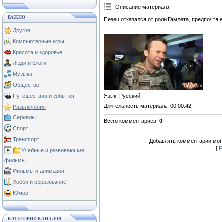
Описание материала
:
ВАЖНО
Певец отказался от роли Гамлета, предпочтя е
Другое
Компьютерные игры
Красота и здоровье
Люди и блоги
Музыка
Общество
Язык
: Русский
Путешествия и события
Длительность материала
: 00:00:42
Развлечения
Сериалы
Всего комментариев
:
0
Спорт
Транспорт
Добавлять комментарии могу
[
Р
Учебные и развивающие
фильмы
Фильмы и анимация
Хобби и образование
Юмор
КАТЕГОРИИ КАНАЛОВ