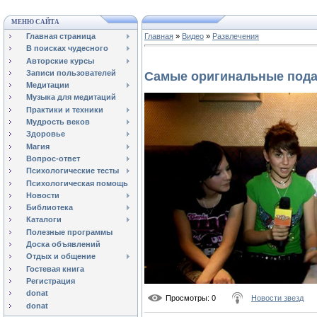
МЕНЮ САЙТА
Главная страница
Главная
»
Видео
»
Развлечения
В поисках чудесного
Авторские курсы
Записи пользователей
Самые оригинальные пода
Медитации
Музыка для медитаций
Практики и техники
Мудрость веков
Здоровье
Магия
Вопрос-ответ
Психологические тесты
Психологическая помощь
Новости
Библиотека
Каталоги
Полезные программы
Доска объявлений
Отдых и общение
Гостевая книга
Регистрация
donat
Просмотры
: 0
Новости звезд
donat