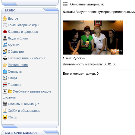
Описание материала
:
ВАЖНО
Фанаты балуют своих кумиров оригинальными
Другое
Компьютерные игры
Красота и здоровье
Люди и блоги
Музыка
Общество
Язык
: Русский
Путешествия и события
Длительность материала
: 00:01:36
Развлечения
Сериалы
Всего комментариев
:
0
Спорт
Транспорт
Учебные и развивающие
фильмы
Фильмы и анимация
Хобби и образование
Юмор
КАТЕГОРИИ КАНАЛОВ